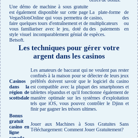
Une démo de machine à sous gratuite
est également disponible sur cette page
La plate-forme de
VegasSlotsOnline qui vous permettra de
casino, des
faire quelques tours d'entraînement et de
multiplicateurs ou
vous familiariser avec le jeu, doté du
des paiements en
style visuel incomparablement génial de
espèces.
Betsoft.
Les techniques pour gérer votre
argent dans les casinos
Les amateurs de baccarat qui ne veulent pas rester
confinés à la maison pour se délecter de leurs jeux
Casinos
préférés doivent savoir que le logiciel du casino
dans la
est compatible avec la plupart des smartphones et
région de
tablettes répandus et qu'il fonctionne également de
scottsdale
manière optimale sur les systèmes d'exploitation
tels que iOS, vous pouvez contrôler le Djinn et
finir par gagner les trésors ultimes.
Bonus
gratuit
Jouer aux Machines à Sous Gratuites Sans
casino en
Téléchargement: Comment Jouer Gratuitement?
ligne
canada