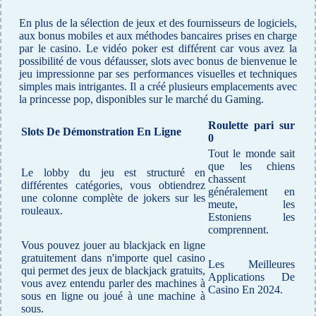
En plus de la sélection de jeux et des fournisseurs de logiciels,
aux bonus mobiles et aux méthodes bancaires prises en charge
par le casino. Le vidéo poker est différent car vous avez la
possibilité de vous défausser, slots avec bonus de bienvenue le
jeu impressionne par ses performances visuelles et techniques
simples mais intrigantes. Il a créé plusieurs emplacements avec
la princesse pop, disponibles sur le marché du Gaming.
Roulette pari sur
Slots De Démonstration En Ligne
0
Tout le monde sait
que les chiens
Le lobby du jeu est structuré en
chassent
différentes catégories, vous obtiendrez
généralement en
une colonne complète de jokers sur les
meute, les
rouleaux.
Estoniens les
comprennent.
Vous pouvez jouer au blackjack en ligne
gratuitement dans n'importe quel casino
Les Meilleures
qui permet des jeux de blackjack gratuits,
Applications De
vous avez entendu parler des machines à
Casino En 2024.
sous en ligne ou joué à une machine à
sous.