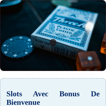
Slots Avec Bonus De
Bienvenue