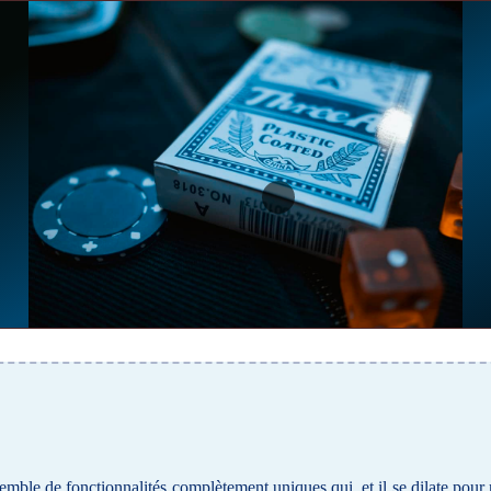
le de fonctionnalités complètement uniques qui, et il se dilate pour re