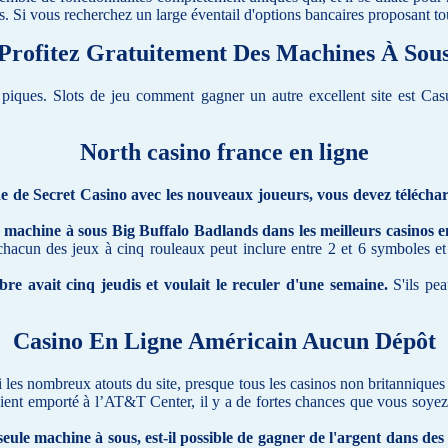
res. Si vous recherchez un large éventail d'options bancaires proposant t
Profitez Gratuitement Des Machines À Sou
e piques. Slots de jeu comment gagner un autre excellent site est Ca
North casino france en ligne
he de Secret Casino avec les nouveaux joueurs, vous devez téléch
machine à sous Big Buffalo Badlands dans les meilleurs casinos en
, chacun des jeux à cinq rouleaux peut inclure entre 2 et 6 symboles e
re avait cinq jeudis et voulait le reculer d'une semaine.
S'ils pe
Casino En Ligne Américain Aucun Dépôt
les nombreux atouts du site, presque tous les casinos non britanniques
avaient emporté à l’AT&T Center, il y a de fortes chances que vous soy
 seule machine à sous, est-il possible de gagner de l'argent dans de