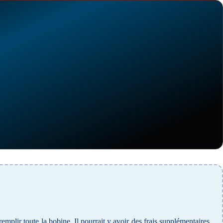
mplir toute la bobine. Il pourrait y avoir des frais supplémentaires