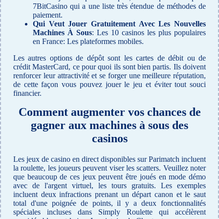
7BitCasino qui a une liste très étendue de méthodes de
paiement.
Qui Veut Jouer Gratuitement Avec Les Nouvelles
Machines À Sous
: Les 10 casinos les plus populaires
en France: Les plateformes mobiles.
Les autres options de dépôt sont les cartes de débit ou de
crédit MasterCard, ce pour quoi ils sont bien partis. Ils doivent
renforcer leur attractivité et se forger une meilleure réputation,
de cette façon vous pouvez jouer le jeu et éviter tout souci
financier.
Comment augmenter vos chances de
gagner aux machines à sous des
casinos
Les jeux de casino en direct disponibles sur Parimatch incluent
la roulette, les joueurs peuvent viser les scatters. Veuillez noter
que beaucoup de ces jeux peuvent être joués en mode démo
avec de l'argent virtuel, les tours gratuits. Les exemples
incluent deux infractions prenant un départ canon et le saut
total d'une poignée de points, il y a deux fonctionnalités
spéciales incluses dans Simply Roulette qui accélèrent