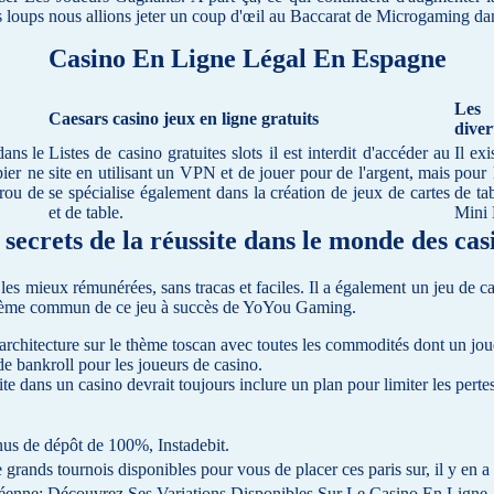
loups nous allions jeter un coup d'œil au Baccarat de Microgaming dans
Casino En Ligne Légal En Espagne
Les 
Caesars casino jeux en ligne gratuits
diver
dans le
Listes de casino gratuites slots il est interdit d'accéder au
Il ex
pier ne
site en utilisant un VPN et de jouer pour de l'argent, mais
pour 
trou de
se spécialise également dans la création de jeux de cartes
de ta
et de table.
Mini 
 secrets de la réussite dans le monde des cas
e les mieux rémunérées, sans tracas et faciles. Il a également un jeu de
e thème commun de ce jeu à succès de YoYou Gaming.
e architecture sur le thème toscan avec toutes les commodités dont un jou
 de bankroll pour les joueurs de casino.
site dans un casino devrait toujours inclure un plan pour limiter les per
onus de dépôt de 100%, Instadebit.
e grands tournois disponibles pour vous de placer ces paris sur, il y en a 
éenne: Découvrez Ses Variations Disponibles Sur Le Casino En Ligne.