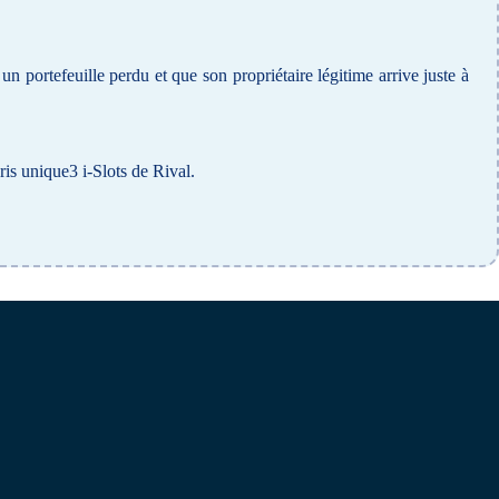
un portefeuille perdu et que son propriétaire légitime arrive juste à
is unique3 i-Slots de Rival.