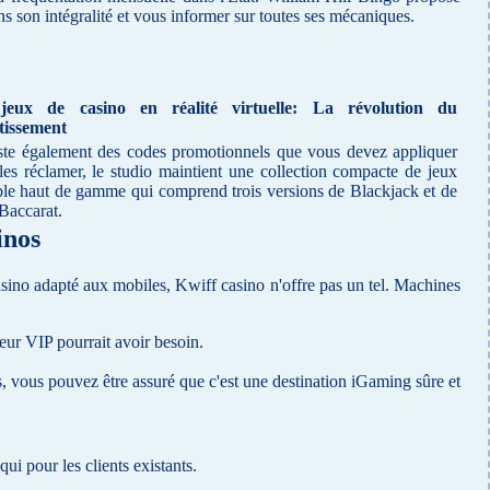
 son intégralité et vous informer sur toutes ses mécaniques.
jeux de casino en réalité virtuelle: La révolution du
tissement
iste également des codes promotionnels que vous devez appliquer
les réclamer, le studio maintient une collection compacte de jeux
ble haut de gamme qui comprend trois versions de Blackjack et de
Baccarat.
inos
 casino adapté aux mobiles, Kwiff casino n'offre pas un tel. Machines
eur VIP pourrait avoir besoin.
tes, vous pouvez être assuré que c'est une destination iGaming sûre et
qui pour les clients existants.