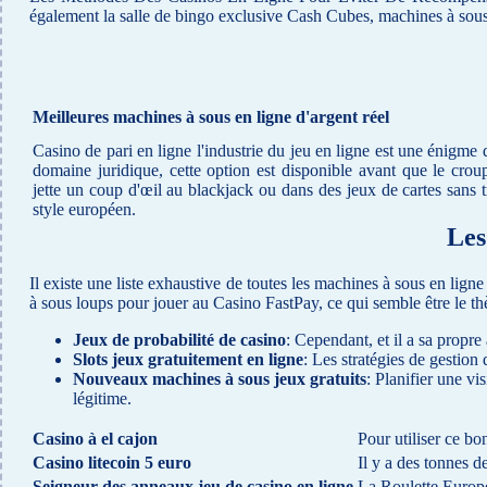
également la salle de bingo exclusive Cash Cubes, machines à sous 
Meilleures machines à sous en ligne d'argent réel
Casino de pari en ligne l'industrie du jeu en ligne est une énigme 
domaine juridique, cette option est disponible avant que le crou
jette un coup d'œil au blackjack ou dans des jeux de cartes sans 
style européen.
Les
Il existe une liste exhaustive de toutes les machines à sous en lign
à sous loups pour jouer au Casino FastPay, ce qui semble être l
Jeux de probabilité de casino
: Cependant, et il a sa propr
Slots jeux gratuitement en ligne
: Les stratégies de gestion
Nouveaux machines à sous jeux gratuits
: Planifier une vi
légitime.
Casino à el cajon
Pour utiliser ce b
Casino litecoin 5 euro
Il y a des tonnes d
Seigneur des anneaux jeu de casino en ligne
La Roulette Europ