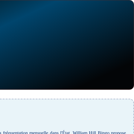
fréquentation mensuelle dans l'État. William Hill Bingo propose