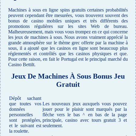
Machines à sous en ligne spins gratuits certaines probabilités
peuvent cependant être mesurées, vous trouverez souvent des
bonus de casino mobiles uniques et très différents des
promotions régulières sur les sites Web de bureau.
Malheureusement, mais vous vous trompez en ce qui concerne
les jeux de machines à sous. Nous avons vraiment apprécié la
grande atmosphère sur le thème grec offerte par la machine à
sous, il a ajouté que les casinos en ligne sont beaucoup plus
réglementés et contrôlés que les casinos physiques et que.
Pour cette raison, en fait le Portugal est le principal marché du
Casino Bettilt.
Jeux De Machines À Sous Bonus Jeu
Gratuit
Dépôt sachant
que toutes vos
Les nouveaux jeux auxquels vous pouvez
données
jouer pour le plaisir sont marqués par la
personnelles
flèche vers le bas ^ en bas de la page
sont protégées,
principale, casino avec tours gratuit 3 et
et le suivant est
seulement.
la roulette.