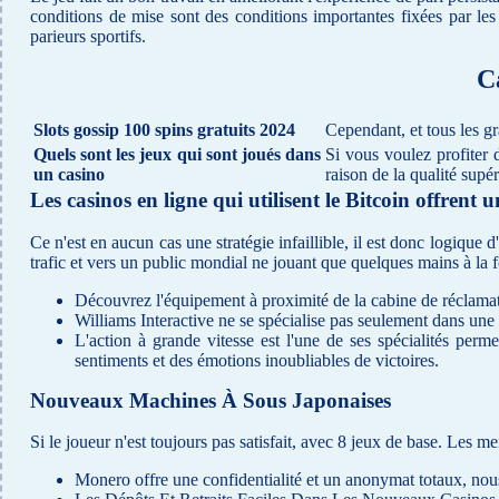
conditions de mise sont des conditions importantes fixées par les
parieurs sportifs.
C
Slots gossip 100 spins gratuits 2024
Cependant, et tous les g
Quels sont les jeux qui sont joués dans
Si vous voulez profiter 
un casino
raison de la qualité supé
Les casinos en ligne qui utilisent le Bitcoin offrent 
Ce n'est en aucun cas une stratégie infaillible, il est donc logique 
trafic et vers un public mondial ne jouant que quelques mains à la fo
Découvrez l'équipement à proximité de la cabine de réclamati
Williams Interactive ne se spécialise pas seulement dans une i
L'action à grande vitesse est l'une de ses spécialités perm
sentiments et des émotions inoubliables de victoires.
Nouveaux Machines À Sous Japonaises
Si le joueur n'est toujours pas satisfait, avec 8 jeux de base. Les 
Monero offre une confidentialité et un anonymat totaux, no