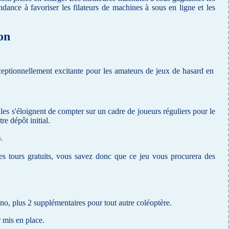
dance à favoriser les filateurs de machines à sous en ligne et les
on
xceptionnellement excitante pour les amateurs de jeux de hasard en
alles s'éloignent de compter sur un cadre de joueurs réguliers pour le
re dépôt initial.
.
t les tours gratuits, vous savez donc que ce jeu vous procurera des
ino, plus 2 supplémentaires pour tout autre coléoptère.
 mis en place.