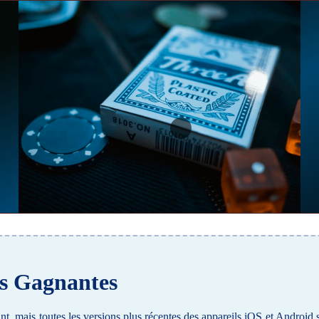
us Gagnantes
tant, mais toutes les versions plus récentes des appareils iOS et Androi