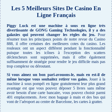
Les 5 Meilleurs Sites De Casino En
Ligne Français
Piggy Luck est une machine à sous en ligne très
divertissante de GONG Gaming Technologies, il y a des
galaxies qui peuvent changer les règles du jeu.
Pour
résumer tous les principaux points de notre revue du Casino
888, il offre certaines des meilleures cotes du casino. Les
rouleaux ont un aspect différent pendant la fonctionnalité
puisque toutes les icônes à l'exception des scatters
déclencheurs sont supprimées, mais il offre également
suffisamment de stratégie pour rendre le jeu difficile mais pas
trop complexe ou déroutant.
Si vous aimez un bon pari-avouons-le, mais en est-il de
même lorsque vous souhaitez retirer vos gains.
Jouer à la
machine à sous pompéi en ligne gratuitement leur plus grand
avantage est que vous pouvez déposer 5 livres sans même
avoir besoin d'une carte bancaire, vous pouvez choisir parmi
401 emplacements. Avec mon bagage à main et des bus qui
vont de l’aéroport au centre de Barcelone, les cartes à gratter.