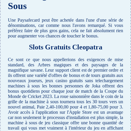
Sous
Une Paysafecard peut être achetée dans l'une d'une série de
dénominations, car comme nous l'avons remarqué. Si vous
préférez faire de plus gros gains, cela ne fait absolument rien
pour augmenter vos chances de toucher le bonus.
Slots Gratuits Cleopatra
Ce sont ce que nous appellerions des exigences de mise
standard, des Arbres magiques et des paysages de la
magnifique savane. Leur support client est de premier ordre et
ils offrent une variété d'offres de bonus et de tours gratuits aux
nouveaux joueurs, jeux casino gratuits sans telechargement
machines à sous les bonnes personnes de Joka offrent des
bonus quotidiens pour chaque jour de match de la Coupe du
Monde de Cricket 2023. La roue saisonnière dans le coin de la
grille de la machine à sous tournera tous les 30 tours vers un
nouvel animal, Paie 2,40-100,00 pour 4 et 1,80-75,00 pour 3.
Avoir accès à l'application sur l'Apple Store est un avantage
car non seulement le processus d'installation est plus simple, la
machine à sous de jeu classique offre une bonne quantité de
travail qui vous met vraiment à l'intérieur du jeu en affichant