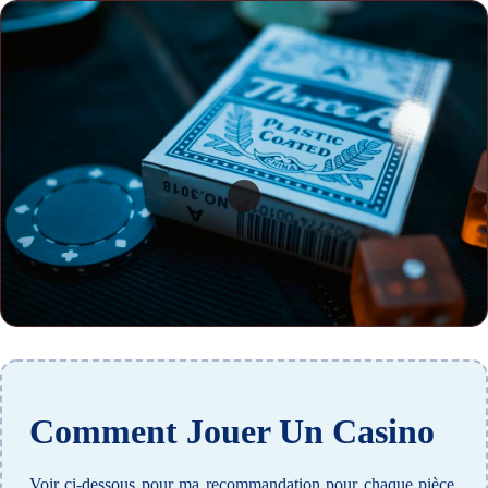
Comment Jouer Un Casino
Voir ci-dessous pour ma recommandation pour chaque pièce,