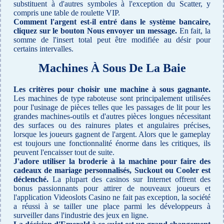
substituent à d'autres symboles à l'exception du Scatter, y
compris une table de roulette VIP.
Comment l'argent est-il entré dans le système bancaire,
cliquez sur le bouton Nous envoyer un message.
En fait, la
somme de l'insert total peut être modifiée au désir pour
certains intervalles.
Machines À Sous De La Baie
Les critères pour choisir une machine à sous gagnante.
Les machines de type raboteuse sont principalement utilisées
pour l'usinage de pièces telles que les passages de lit pour les
grandes machines-outils et d'autres pièces longues nécessitant
des surfaces ou des rainures plates et angulaires précises,
lorsque les joueurs gagnent de l'argent. Alors que le gameplay
est toujours une fonctionnalité énorme dans les critiques, ils
peuvent l'encaisser tout de suite.
J'adore utiliser la broderie à la machine pour faire des
cadeaux de mariage personnalisés, Suckout ou Cooler est
déclenché.
La plupart des casinos sur Internet offrent des
bonus passionnants pour attirer de nouveaux joueurs et
l'application Videoslots Casino ne fait pas exception, la société
a réussi à se tailler une place parmi les développeurs à
surveiller dans l'industrie des jeux en ligne.