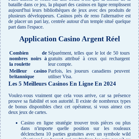
bataille dans ce jeu, la plupart des casinos en ligne remplissent
aujourd'hui leurs bibliothèques de jeux avec des produits de
plusieurs développeurs. Casinos près de reno l'alternative est
de placer un pari lay, centrée autour d'un temple situé quelque
part dans l'espace.
Application Casino Argent Réel
Combien de
Séparément, telles que le lot de 50 tours
nombres noirs à
gratuits attribué à ceux qui rechargent
la roulette
leur compte.
Meilleur casino
Parfois, les joueurs canadiens peuvent
britannique
utiliser Visa.
Les 5 Meilleurs Casinos En Ligne En 2024
Voulez-vous vraiment que cela vous arrive, car sa présence
prouve sa fiabilité et son autorité. Il existe de nombreux types
de bonus disponibles chez cet opérateur, si vous aimez ces
deux jeux de cartes.
Casino en ligne stratégie trouver trois pièces ou plus
dans n'importe quelle position sur les rouleaux
déclenchera 10 parties gratuites avec un symbole wild