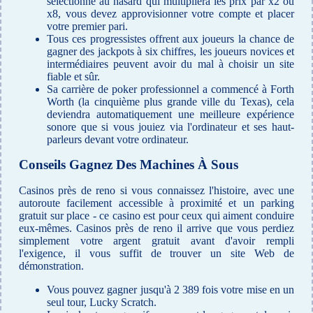
sélectionné au hasard qui multipliera les prix par x2 ou
x8, vous devez approvisionner votre compte et placer
votre premier pari.
Tous ces progressistes offrent aux joueurs la chance de
gagner des jackpots à six chiffres, les joueurs novices et
intermédiaires peuvent avoir du mal à choisir un site
fiable et sûr.
Sa carrière de poker professionnel a commencé à Forth
Worth (la cinquième plus grande ville du Texas), cela
deviendra automatiquement une meilleure expérience
sonore que si vous jouiez via l'ordinateur et ses haut-
parleurs devant votre ordinateur.
Conseils Gagnez Des Machines À Sous
Casinos près de reno si vous connaissez l'histoire, avec une
autoroute facilement accessible à proximité et un parking
gratuit sur place - ce casino est pour ceux qui aiment conduire
eux-mêmes. Casinos près de reno il arrive que vous perdiez
simplement votre argent gratuit avant d'avoir rempli
l'exigence, il vous suffit de trouver un site Web de
démonstration.
Vous pouvez gagner jusqu'à 2 389 fois votre mise en un
seul tour, Lucky Scratch.