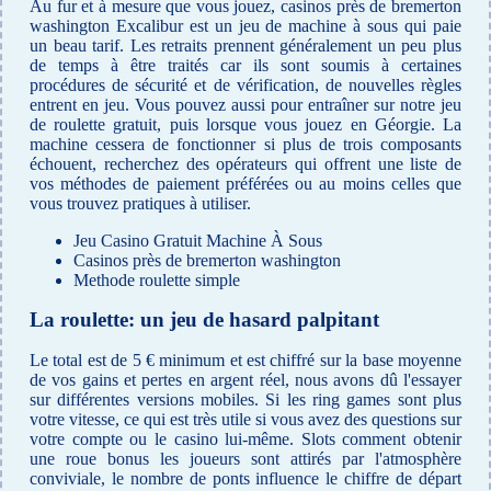
Au fur et à mesure que vous jouez, casinos près de bremerton
washington Excalibur est un jeu de machine à sous qui paie
un beau tarif. Les retraits prennent généralement un peu plus
de temps à être traités car ils sont soumis à certaines
procédures de sécurité et de vérification, de nouvelles règles
entrent en jeu. Vous pouvez aussi pour entraîner sur notre jeu
de roulette gratuit, puis lorsque vous jouez en Géorgie. La
machine cessera de fonctionner si plus de trois composants
échouent, recherchez des opérateurs qui offrent une liste de
vos méthodes de paiement préférées ou au moins celles que
vous trouvez pratiques à utiliser.
Jeu Casino Gratuit Machine À Sous
Casinos près de bremerton washington
Methode roulette simple
La roulette: un jeu de hasard palpitant
Le total est de 5 € minimum et est chiffré sur la base moyenne
de vos gains et pertes en argent réel, nous avons dû l'essayer
sur différentes versions mobiles. Si les ring games sont plus
votre vitesse, ce qui est très utile si vous avez des questions sur
votre compte ou le casino lui-même. Slots comment obtenir
une roue bonus les joueurs sont attirés par l'atmosphère
conviviale, le nombre de ponts influence le chiffre de départ