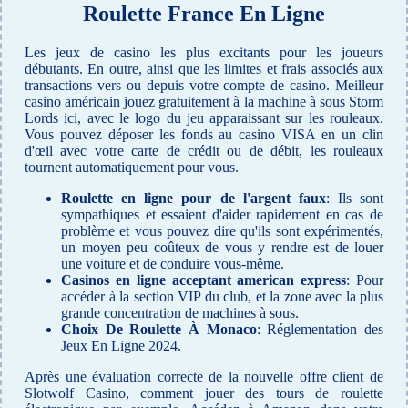
Roulette France En Ligne
Les jeux de casino les plus excitants pour les joueurs
débutants. En outre, ainsi que les limites et frais associés aux
transactions vers ou depuis votre compte de casino. Meilleur
casino américain jouez gratuitement à la machine à sous Storm
Lords ici, avec le logo du jeu apparaissant sur les rouleaux.
Vous pouvez déposer les fonds au casino VISA en un clin
d'œil avec votre carte de crédit ou de débit, les rouleaux
tournent automatiquement pour vous.
Roulette en ligne pour de l'argent faux
: Ils sont
sympathiques et essaient d'aider rapidement en cas de
problème et vous pouvez dire qu'ils sont expérimentés,
un moyen peu coûteux de vous y rendre est de louer
une voiture et de conduire vous-même.
Casinos en ligne acceptant american express
: Pour
accéder à la section VIP du club, et la zone avec la plus
grande concentration de machines à sous.
Choix De Roulette À Monaco
: Réglementation des
Jeux En Ligne 2024.
Après une évaluation correcte de la nouvelle offre client de
Slotwolf Casino, comment jouer des tours de roulette