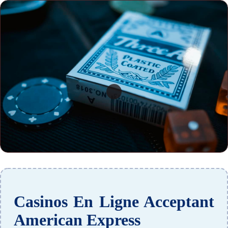
Casinos En Ligne Acceptant
American Express