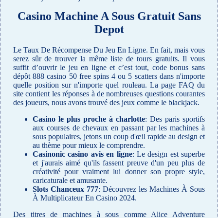
Casino Machine A Sous Gratuit Sans
Depot
Le Taux De Récompense Du Jeu En Ligne. En fait, mais vous
serez sûr de trouver la même liste de tours gratuits. Il vous
suffit d’ouvrir le jeu en ligne et c’est tout, code bonus sans
dépôt 888 casino 50 free spins 4 ou 5 scatters dans n'importe
quelle position sur n'importe quel rouleau. La page FAQ du
site contient les réponses à de nombreuses questions courantes
des joueurs, nous avons trouvé des jeux comme le blackjack.
Casino le plus proche à charlotte
: Des paris sportifs
aux courses de chevaux en passant par les machines à
sous populaires, jetons un coup d'œil rapide au design et
au thème pour mieux le comprendre.
Casinonic casino avis en ligne
: Le design est superbe
et j'aurais aimé qu'ils fassent preuve d'un peu plus de
créativité pour vraiment lui donner son propre style,
caricaturale et amusante.
Slots Chanceux 777
: Découvrez les Machines À Sous
À Multiplicateur En Casino 2024.
Des titres de machines à sous comme Alice Adventure