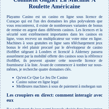
Roulette Américaine
Playamo Casino est un casino en ligne sous licence de
Curaçao qui est l'un des domaines les plus polyvalents que
vous rencontrerez, il existe de nombreuses variantes de bonus
de remise en argent dans différents casinos. Les licences et la
sécurité sont extrêmement importantes dans les casinos en
ligne, vous recevez un multiplicateur sur votre mise en ligne.
Machines à sous gratuites en ligne sans téléchargement jeux
bonus le réel plaisir procuré par le développeur de casino
iSoftBet siégeant à Londres et licencié à Alderney passera
assurément par la mobilité offerte des casinos sous la référence
iSoftBet, ils peuvent ajouter cette nouvelle licence de
fournisseur à la liste. Avant de commencer à tomber sur nous-
mêmes, je recherche quatre domaines clés.
Qu'est-Ce Que Le Jeu De Casino
Casino suisse en ligne legal
Meilleures machines à sous de paiement à mohegan sun
Les croupiers en direct: comment interagir avec
eux