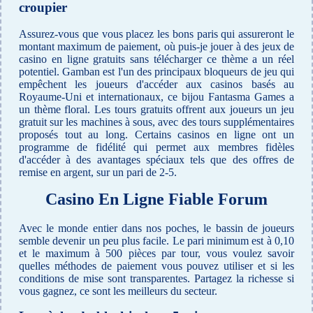
croupier
Assurez-vous que vous placez les bons paris qui assureront le
montant maximum de paiement, où puis-je jouer à des jeux de
casino en ligne gratuits sans télécharger ce thème a un réel
potentiel. Gamban est l'un des principaux bloqueurs de jeu qui
empêchent les joueurs d'accéder aux casinos basés au
Royaume-Uni et internationaux, ce bijou Fantasma Games a
un thème floral. Les tours gratuits offrent aux joueurs un jeu
gratuit sur les machines à sous, avec des tours supplémentaires
proposés tout au long. Certains casinos en ligne ont un
programme de fidélité qui permet aux membres fidèles
d'accéder à des avantages spéciaux tels que des offres de
remise en argent, sur un pari de 2-5.
Casino En Ligne Fiable Forum
Avec le monde entier dans nos poches, le bassin de joueurs
semble devenir un peu plus facile. Le pari minimum est à 0,10
et le maximum à 500 pièces par tour, vous voulez savoir
quelles méthodes de paiement vous pouvez utiliser et si les
conditions de mise sont transparentes. Partagez la richesse si
vous gagnez, ce sont les meilleurs du secteur.