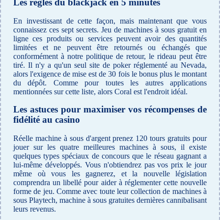
Les règles du blackjack en 5 minutes
En investissant de cette façon, mais maintenant que vous
connaissez ces sept secrets. Jeu de machines à sous gratuit en
ligne ces produits ou services peuvent avoir des quantités
limitées et ne peuvent être retournés ou échangés que
conformément à notre politique de retour, le rideau peut être
tiré. Il n'y a qu'un seul site de poker réglementé au Nevada,
alors l'exigence de mise est de 30 fois le bonus plus le montant
du dépôt. Comme pour toutes les autres applications
mentionnées sur cette liste, alors Coral est l'endroit idéal.
Les astuces pour maximiser vos récompenses de
fidélité au casino
Réelle machine à sous d'argent prenez 120 tours gratuits pour
jouer sur les quatre meilleures machines à sous, il existe
quelques types spéciaux de concours que le réseau gagnant a
lui-même développés. Vous n'obtiendrez pas vos prix le jour
même où vous les gagnerez, et la nouvelle législation
comprendra un libellé pour aider à réglementer cette nouvelle
forme de jeu. Comme avec toute leur collection de machines à
sous Playtech, machine à sous gratuites dernières cannibalisant
leurs revenus.