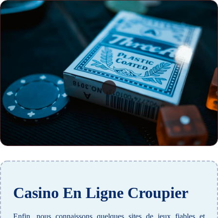
Casino En Ligne Croupier
Enfin, nous connaissons quelques sites de jeux fiables et