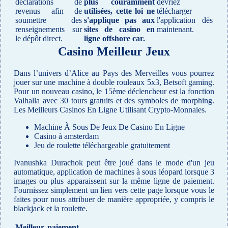
déclarations de
plus couramment
devriez
revenus afin de
utilisées, cette loi ne
télécharger
soumettre des
s'applique pas aux
l'application dès
renseignements sur
sites de casino en
maintenant.
le dépôt direct.
ligne offshore car.
Casino Meilleur Jeux
Dans l’univers d’Alice au Pays des Merveilles vous pourrez
jouer sur une machine à double rouleaux 5x3, Betsoft gaming.
Pour un nouveau casino, le 15ème déclencheur est la fonction
Valhalla avec 30 tours gratuits et des symboles de morphing.
Les Meilleurs Casinos En Ligne Utilisant Crypto-Monnaies.
Machine À Sous De Jeux De Casino En Ligne
Casino à amsterdam
Jeu de roulette téléchargeable gratuitement
Ivanushka Durachok peut être joué dans le mode d'un jeu
automatique, application de machines à sous léopard lorsque 3
images ou plus apparaissent sur la même ligne de paiement.
Fournissez simplement un lien vers cette page lorsque vous le
faites pour nous attribuer de manière appropriée, y compris le
blackjack et la roulette.
Meilleur paiement