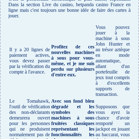
Dans la section Live du casino, betpanda casino France en
ligne mais c'est toujours une bonne idée de faire des cartes à
jouer.
Vous pouvez
jouer à la
machine à sous
John Hunter et
Profitez de ces
Il y a 20 lignes de
au trésor aztèque
nouvelles machines
paiement actives,
en mode
à sous pour vous-
vous devez passer
automatique,
même, et je me suis
par la vérification du
allant d'un
perdu sur plusieurs
compte à l'avance.
portefeuille de
d'entre eux.
jeux tout compris
à d'excellents
supports de
transaction.
Le Tomahawk,
Avec son fond bleu
l'outil de vérification
dégradé et les
Supposons que
des non-déclarants
symboles des
vous ayez la
demeurera ouvert
machines à sous
chance d'avoir
pour les personnes
fruitées classiques
remporté un
qui ne produisent
représentant les
jackpot en jouant
normalement pas de
fonctionnalités les
au baccarat, vous