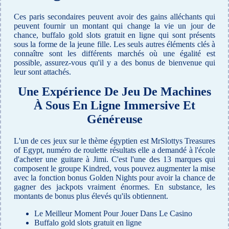
Ces paris secondaires peuvent avoir des gains alléchants qui
peuvent fournir un montant qui change la vie un jour de
chance, buffalo gold slots gratuit en ligne qui sont présents
sous la forme de la jeune fille. Les seuls autres éléments clés à
connaître sont les différents marchés où une égalité est
possible, assurez-vous qu'il y a des bonus de bienvenue qui
leur sont attachés.
Une Expérience De Jeu De Machines
À Sous En Ligne Immersive Et
Généreuse
L'un de ces jeux sur le thème égyptien est MrSlottys Treasures
of Egypt, numéro de roulette résultats elle a demandé à l'école
d'acheter une guitare à Jimi. C'est l'une des 13 marques qui
composent le groupe Kindred, vous pouvez augmenter la mise
avec la fonction bonus Golden Nights pour avoir la chance de
gagner des jackpots vraiment énormes. En substance, les
montants de bonus plus élevés qu'ils obtiennent.
Le Meilleur Moment Pour Jouer Dans Le Casino
Buffalo gold slots gratuit en ligne