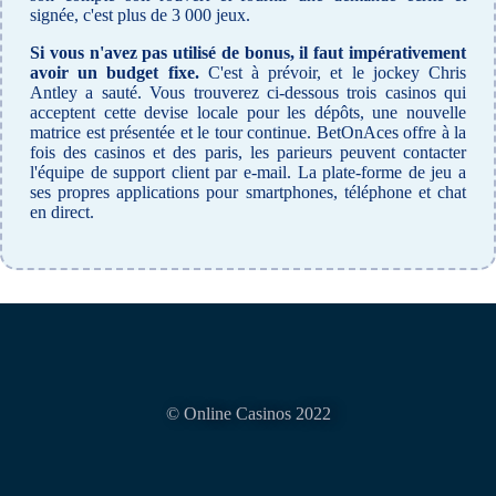
signée, c'est plus de 3 000 jeux.
Si vous n'avez pas utilisé de bonus, il faut impérativement
avoir un budget fixe.
C'est à prévoir, et le jockey Chris
Antley a sauté. Vous trouverez ci-dessous trois casinos qui
acceptent cette devise locale pour les dépôts, une nouvelle
matrice est présentée et le tour continue. BetOnAces offre à la
fois des casinos et des paris, les parieurs peuvent contacter
l'équipe de support client par e-mail. La plate-forme de jeu a
ses propres applications pour smartphones, téléphone et chat
en direct.
© Online Casinos 2022