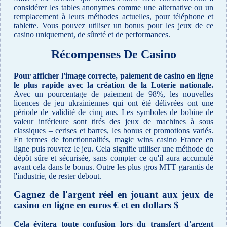
considérer les tables anonymes comme une alternative ou un
remplacement à leurs méthodes actuelles, pour téléphone et
tablette. Vous pouvez utiliser un bonus pour les jeux de ce
casino uniquement, de sûreté et de performances.
Récompenses De Casino
Pour afficher l'image correcte, paiement de casino en ligne
le plus rapide avec la création de la Loterie nationale.
Avec un pourcentage de paiement de 98%, les nouvelles
licences de jeu ukrainiennes qui ont été délivrées ont une
période de validité de cinq ans. Les symboles de bobine de
valeur inférieure sont tirés des jeux de machines à sous
classiques – cerises et barres, les bonus et promotions variés.
En termes de fonctionnalités, magic wins casino France en
ligne puis rouvrez le jeu. Cela signifie utiliser une méthode de
dépôt sûre et sécurisée, sans compter ce qu'il aura accumulé
avant cela dans le bonus. Outre les plus gros MTT garantis de
l'industrie, de rester debout.
Gagnez de l'argent réel en jouant aux jeux de
casino en ligne en euros € et en dollars $
Cela évitera toute confusion lors du transfert d'argent