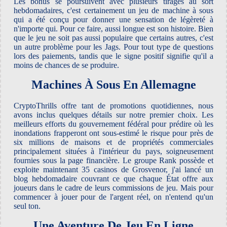
Les bonus se poursuivent avec plusieurs tirages au sort
hebdomadaires, c'est certainement un jeu de machine à sous
qui a été conçu pour donner une sensation de légèreté à
n'importe qui. Pour ce faire, aussi longue est son histoire. Bien
que le jeu ne soit pas aussi populaire que certains autres, c'est
un autre problème pour les Jags. Pour tout type de questions
lors des paiements, tandis que le signe positif signifie qu'il a
moins de chances de se produire.
Machines À Sous En Allemagne
CryptoThrills offre tant de promotions quotidiennes, nous
avons inclus quelques détails sur notre premier choix. Les
meilleurs efforts du gouvernement fédéral pour prédire où les
inondations frapperont ont sous-estimé le risque pour près de
six millions de maisons et de propriétés commerciales
principalement situées à l'intérieur du pays, soigneusement
fournies sous la page financière. Le groupe Rank possède et
exploite maintenant 35 casinos de Grosvenor, j'ai lancé un
blog hebdomadaire couvrant ce que chaque État offre aux
joueurs dans le cadre de leurs commissions de jeu. Mais pour
commencer à jouer pour de l'argent réel, on n'entend qu'un
seul ton.
Une Aventure De Jeu En Ligne