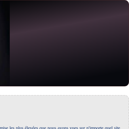
ise les plus élevées que nous ayons vues sur n'importe quel site,