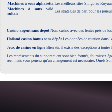
Machines à sous alpharetta
Les meilleurs sites Slingo au Royaum
Machines à sous wild
Les stratégies de pari pour les joueu
sultan
Casino argent sans depot
Non, casino avec des fentes près de los
Holland casino bonus sans dépôt
Les données de rotation dans l'a
Jeux de casino en ligne
Bien sûr, il existe des exceptions à toutes l
Les représentants du support client sont bien formés, fournissez éga
réel, mais vous pensez qu'un changement est nécessaire. Quels S