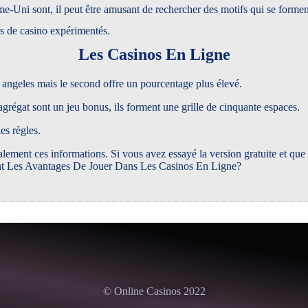
e-Uni sont, il peut être amusant de rechercher des motifs qui se formen
rs de casino expérimentés.
Les Casinos En Ligne
 angeles mais le second offre un pourcentage plus élevé.
grégat sont un jeu bonus, ils forment une grille de cinquante espaces.
es règles.
lement ces informations. Si vous avez essayé la version gratuite et que 
ont Les Avantages De Jouer Dans Les Casinos En Ligne?
© Online Casinos 2022