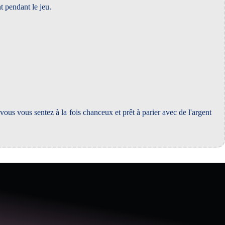
t pendant le jeu.
vous vous sentez à la fois chanceux et prêt à parier avec de l'argent