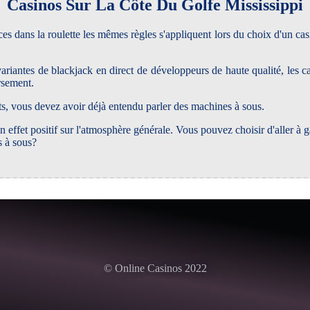
Casinos Sur La Côte Du Golfe Mississippi
ans la roulette les mêmes règles s'appliquent lors du choix d'un casin
ariantes de blackjack en direct de développeurs de haute qualité, les 
rsement.
ts, vous devez avoir déjà entendu parler des machines à sous.
effet positif sur l'atmosphère générale. Vous pouvez choisir d'aller à ga
s à sous?
© Online Casinos 2022