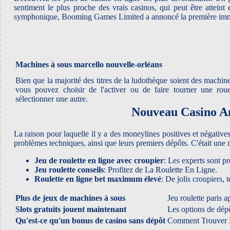
sentiment le plus proche des vrais casinos, qui peut être attei
symphonique, Booming Games Limited a annoncé la première immine
Machines à sous marcello nouvelle-orléans
Bien que la majorité des titres de la ludothèque soient des machine
vous pouvez choisir de l'activer ou de faire tourner une rou
sélectionner une autre.
Nouveau Casino An
La raison pour laquelle il y a des moneylines positives et négatives
problèmes techniques, ainsi que leurs premiers dépôts. C'était un
Jeu de roulette en ligne avec croupier
: Les experts sont pr
Jeu roulette conseils
: Profitez de La Roulette En Ligne.
Roulette en ligne bet maximum élevé
: De jolis croupiers,
Plus de jeux de machines à sous
Jeu roulette paris 
Slots gratuits jouent maintenant
Les options de dépôt
Qu'est-ce qu'un bonus de casino sans dépôt
Comment Trouver L