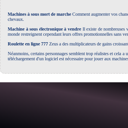
Machines à sous mort de marche
Comment augmenter vos chances d
chevaux.
Machine à sous électronique à vendre
Il existe de nombreuses v
monde restreignent cependant leurs offres promotionnelles sans ve
Roulette en ligne 777
Zeus a des multiplicateurs de gains croissan
Néanmoins, certains personnages semblent trop réalistes et cela a un 
téléchargement d'un logiciel est nécessaire pour jouer aux machine