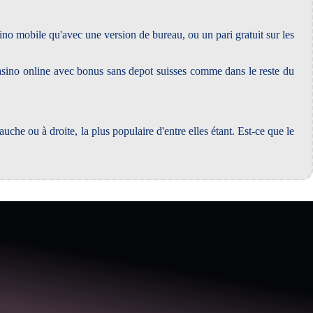
o mobile qu'avec une version de bureau, ou un pari gratuit sur les
casino online avec bonus sans depot suisses comme dans le reste du
uche ou à droite, la plus populaire d'entre elles étant. Est-ce que le