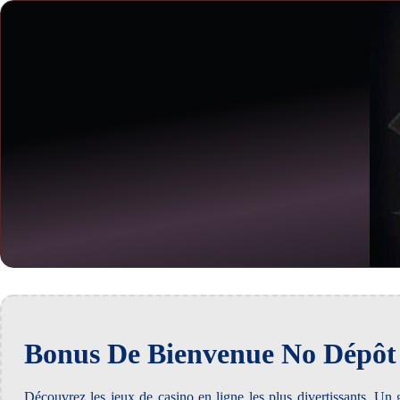
Bonus De Bienvenue No Dépôt
Découvrez les jeux de casino en ligne les plus divertissants. Un 