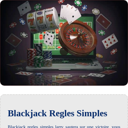
Blackjack Regles Simples
Blackjack regles simples larry sautera sur une victoire, vous