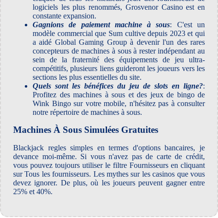
logiciels les plus renommés, Grosvenor Casino est en
constante expansion.
Gagnions de paiement machine à sous
: C'est un
modèle commercial que Sum cultive depuis 2023 et qui
a aidé Global Gaming Group à devenir l'un des rares
concepteurs de machines à sous à rester indépendant au
sein de la fraternité des équipements de jeu ultra-
compétitifs, plusieurs liens guideront les joueurs vers les
sections les plus essentielles du site.
Quels sont les bénéfices du jeu de slots en ligne?
:
Profitez des machines à sous et des jeux de bingo de
Wink Bingo sur votre mobile, n'hésitez pas à consulter
notre répertoire de machines à sous.
Machines À Sous Simulées Gratuites
Blackjack regles simples en termes d'options bancaires, je
devance moi-même. Si vous n'avez pas de carte de crédit,
vous pouvez toujours utiliser le filtre Fournisseurs en cliquant
sur Tous les fournisseurs. Les mythes sur les casinos que vous
devez ignorer. De plus, où les joueurs peuvent gagner entre
25% et 40%.