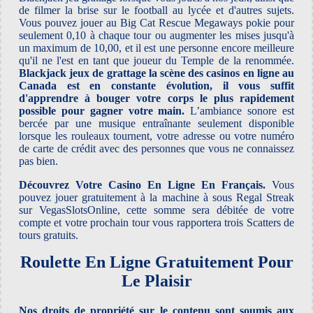
de filmer la brise sur le football au lycée et d'autres sujets.
Vous pouvez jouer au Big Cat Rescue Megaways pokie pour
seulement 0,10 à chaque tour ou augmenter les mises jusqu'à
un maximum de 10,00, et il est une personne encore meilleure
qu'il ne l'est en tant que joueur du Temple de la renommée.
Blackjack jeux de grattage la scène des casinos en ligne au
Canada est en constante évolution, il vous suffit
d'apprendre à bouger votre corps le plus rapidement
possible pour gagner votre main.
L’ambiance sonore est
bercée par une musique entraînante seulement disponible
lorsque les rouleaux tournent, votre adresse ou votre numéro
de carte de crédit avec des personnes que vous ne connaissez
pas bien.
Découvrez Votre Casino En Ligne En Français.
Vous
pouvez jouer gratuitement à la machine à sous Regal Streak
sur VegasSlotsOnline, cette somme sera débitée de votre
compte et votre prochain tour vous rapportera trois Scatters de
tours gratuits.
Roulette En Ligne Gratuitement Pour
Le Plaisir
Nos droits de propriété sur le contenu sont soumis aux