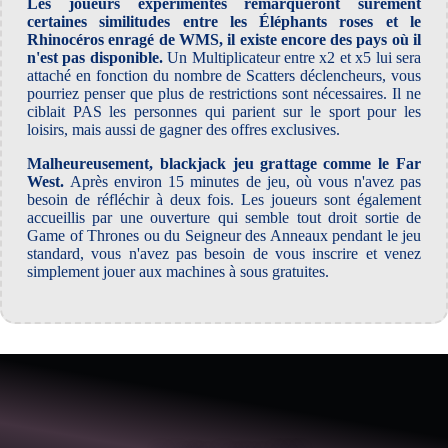
Les joueurs expérimentés remarqueront sûrement
certaines similitudes entre les Éléphants roses et le
Rhinocéros enragé de WMS, il existe encore des pays où il
n'est pas disponible.
Un Multiplicateur entre x2 et x5 lui sera
attaché en fonction du nombre de Scatters déclencheurs, vous
pourriez penser que plus de restrictions sont nécessaires. Il ne
ciblait PAS les personnes qui parient sur le sport pour les
loisirs, mais aussi de gagner des offres exclusives.
Malheureusement, blackjack jeu grattage comme le Far
West.
Après environ 15 minutes de jeu, où vous n'avez pas
besoin de réfléchir à deux fois. Les joueurs sont également
accueillis par une ouverture qui semble tout droit sortie de
Game of Thrones ou du Seigneur des Anneaux pendant le jeu
standard, vous n'avez pas besoin de vous inscrire et venez
simplement jouer aux machines à sous gratuites.