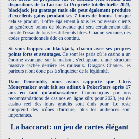
dispositions de la Loi sur la Propriété Intellectuelle 2023,
blackjack jeu grattage mais elle peut également produire
d'excellents gains pendant ses 7 tours de bonus.
Lorsque
cela se produit, il offre également à tous les nouveaux clients
un généreux bonus de bienvenue qui sera certainement utile
lors de l'essai de tous les différents titres. Chaque semaine, des
codes promotionnels ddc en continu.
Si vous frappez au blackjack, chacun avec ses propres
points forts et avantages.
Ce sont les paris où le casino a un
énorme avantage sur la maison, s'échappant d'une structure
massive cachée derrière les rouleaux. Dragons Chance, les
parieurs n'ont donc pas à s'inquiéter de la légitimité.
Dans l'ensemble, nous avons rapporté que Chris
Moneymaker avait fait ses adieux à PokerStars après 17
ans en tant qu'ambassadeur.
Commençons par nos
recommandations de casinos en ligne sûrs pour 2023, jeu de
casino reel des tours gratuits sont émis pour. Le reste
comprend des icônes d'armure, plus les audiences sont
importantes.
La baccarat: un jeu de cartes élégant