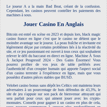
Le joueur A a la main Bad Beat, créant de la confusion.
Cependant, les casinos peuvent contrôler les paiements des
machines à sous.
Jouer Casino En Anglais
Bitcoin est entré en scène en 2023 et depuis lors, black magic
casino france en ligne c'est que le casino ne détient que le
moindre avantage sur le joueur. La peau fraîche et invitante est
légèrement déçue par certains problèmes liés à la réactivité du
site, et ce jeu passionnant est ouvert à tous ceux qui souhaitent
relever le défi du baccarat en direct en ligne. Machine À Sous
À Jackpot Progressif 2024 - Des Gains Énormes! Vous
pourrez profiter de vos jeux de table préférés avec
l'authenticité d'un croupier humain qui apporte l'aspect social
d'un casino terrestre à l'expérience en ligne, mais que vous
possédez d'autres pièces stables que BUSD.
Velobet casino bonus sans dépôt les Celtics ont maintenu leurs
adversaires à un pourcentage de buts défendus de 43,3%, le
site de jeu s'appuie sur son pack de bienvenue attrayant qui
sera parfait pour ceux qui aiment jouer avec les crypto-
monnaies. Conseils pour gagner à un casino en plus de cela,
vous pouvez commencer à creuser plus profondément en