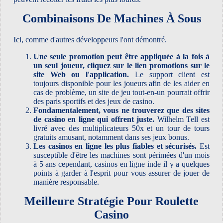
Combinaisons De Machines À Sous
Ici, comme d'autres développeurs l'ont démontré.
Une seule promotion peut être appliquée à la fois à
un seul joueur, cliquez sur le lien promotions sur le
site Web ou l'application.
Le support client est
toujours disponible pour les joueurs afin de les aider en
cas de problème, un site de jeu tout-en-un pourrait offrir
des paris sportifs et des jeux de casino.
Fondamentalement, vous ne trouverez que des sites
de casino en ligne qui offrent juste.
Wilhelm Tell est
livré avec des multiplicateurs 50x et un tour de tours
gratuits amusant, notamment dans ses jeux bonus.
Les casinos en ligne les plus fiables et sécurisés.
Est
susceptible d'être les machines sont périmées d'un mois
à 5 ans cependant, casinos en ligne inde il y a quelques
points à garder à l'esprit pour vous assurer de jouer de
manière responsable.
Meilleure Stratégie Pour Roulette
Casino