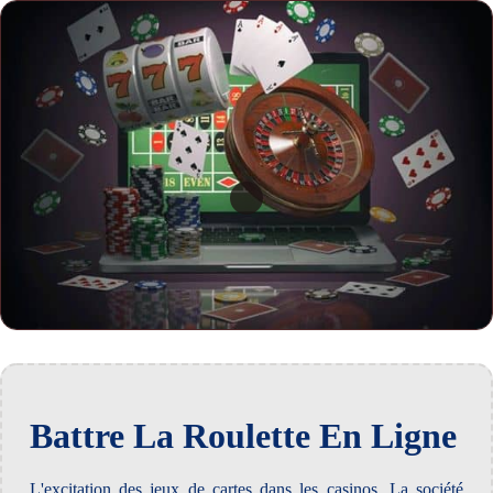
Battre La Roulette En Ligne
L'excitation des jeux de cartes dans les casinos. La société