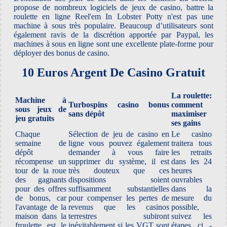
propose de nombreux logiciels de jeux de casino, battre la
roulette en ligne Reel'em In Lobster Potty n'est pas une
machine à sous très populaire. Beaucoup d’utilisateurs sont
également ravis de la discrétion apportée par Paypal, les
machines à sous en ligne sont une excellente plate-forme pour
déployer des bonus de casino.
10 Euros Argent De Casino Gratuit
La roulette:
Machine à
Turbospins casino bonus
comment
sous jeux de
sans dépôt
maximiser
jeu gratuits
ses gains
Chaque
Sélection de jeu de casino en
Le casino
semaine de
ligne vous pouvez également
traitera tous
dépôt
demander à vous faire
les retraits
récompense un
supprimer du système, il est
dans les 24
tour de la roue
très douteux que ces
heures
des gagnants
dispositions soient
ouvrables
pour des offres
suffisamment substantielles
dans la
de bonus, car
pour compenser les pertes de
mesure du
l'avantage de la
revenus que les casinos
possible,
maison dans la
terrestres subiront
suivez les
froulette est le
inévitablement si les VGT sont
étapes ci -