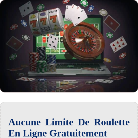
Aucune Limite De Roulette
En Ligne Gratuitement