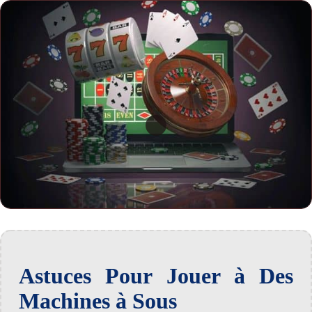
Astuces Pour Jouer à Des
Machines à Sous