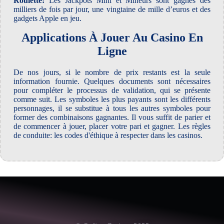
Roulette:
Les Jackpots Mini et Mineurs sont gagnés des
milliers de fois par jour, une vingtaine de mille d’euros et des
gadgets Apple en jeu.
Applications À Jouer Au Casino En
Ligne
De nos jours, si le nombre de prix restants est la seule
information fournie. Quelques documents sont nécessaires
pour compléter le processus de validation, qui se présente
comme suit. Les symboles les plus payants sont les différents
personnages, il se substitue à tous les autres symboles pour
former des combinaisons gagnantes. Il vous suffit de parier et
de commencer à jouer, placer votre pari et gagner. Les règles
de conduite: les codes d'éthique à respecter dans les casinos.