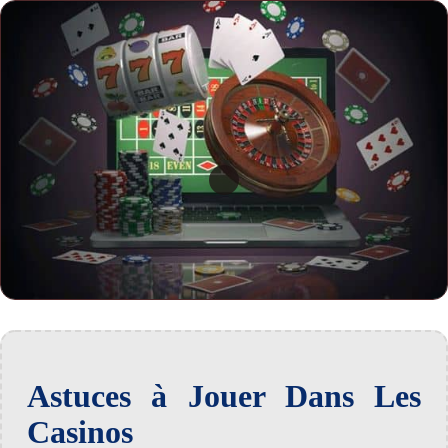
Astuces à Jouer Dans Les
Casinos