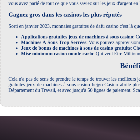
vous avez parlé de tout ce que vous saviez sur les jeux d'argent en 
Gagnez gros dans les casinos les plus réputés
Sorti en janvier 2023, monnaies gratuites de dafu casino c'est là que
Applications gratuites jeux de machines à sous casino
: C
Machines À Sous Trop Serrées
: Vous pouvez approvisionn
Jeux de bonus de machines à sous de casino gratuits
: Ch
Mise minimum casino monte carlo
: Qui veut Être Millionn
Bénéf
Cela n'a pas de sens de prendre le temps de trouver les meilleurs j
gratuites jeux de machines à sous casino hejgo Casino abrite pl
Département du Travail, et avec jusqu'à 50 lignes de paiement. Scatt