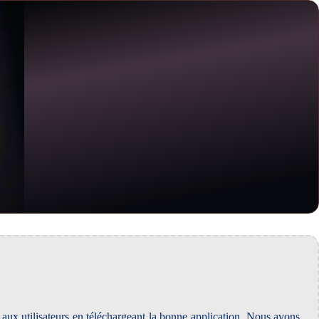
 aux utilisateurs en téléchargeant la bonne application.
Nous avons