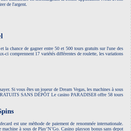
er de l'argent.
l
t la chance de gagner entre 50 et 500 tours gratuits sur l'une des
-ci comprennent 17 variétés différentes de roulette, les variations
essayer. Si vous êtes un joueur de Dream Vegas, les machines à sous
RS GRATUITS SANS DÉPÔT Le casino PARADISE8 offre 58 tours
Spins
afecard est une méthode de paiement de renommée internationale.
elle machine à sous de Play’N’Go. Casino playson bonus sans depot