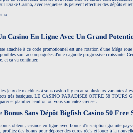
Drake Casino, avec lesquelles ils peuvent effectuer des dépôts et retir
sino
Un Casino En Ligne Avec Un Grand Potentie
ense attachée à ce code promotionnel est une rotation d'une Méga roue e
sponibles sont accompagnées d'une cagnotte progressive croissante. Ceux
, et ça va continuer.
ites jeux de machines à sous casino il y en aura plusieurs variantes à 
tains aspects très basiques. LE CASINO PARADISE8 OFFRE 58 TOU
rer et planifier l'endroit où vous souhaitez creuser.
 Bonus Sans Dépôt Bigfish Casino 50 Free 
onus obtenu, casinos en ligne avec bonus d'inscription gratuite pays
t, profitez des bonus pour déposer des euros réels et jouez à la nouv