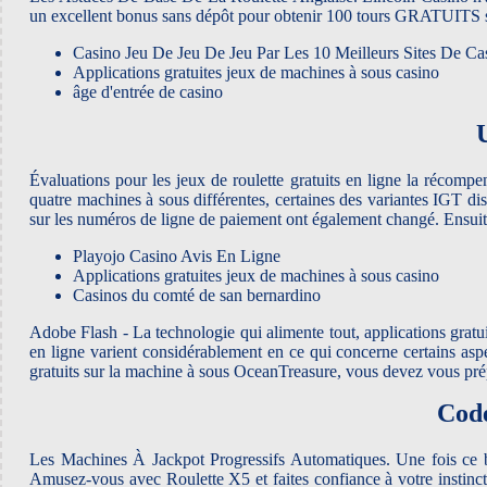
un excellent bonus sans dépôt pour obtenir 100 tours GRATUITS sur 
Casino Jeu De Jeu De Jeu Par Les 10 Meilleurs Sites De Ca
Applications gratuites jeux de machines à sous casino
âge d'entrée de casino
Évaluations pour les jeux de roulette gratuits en ligne la récomp
quatre machines à sous différentes, certaines des variantes IGT di
sur les numéros de ligne de paiement ont également changé. Ensuite
Playojo Casino Avis En Ligne
Applications gratuites jeux de machines à sous casino
Casinos du comté de san bernardino
Adobe Flash - La technologie qui alimente tout, applications gratu
en ligne varient considérablement en ce qui concerne cer
gratuits sur la machine à sous OceanTreasure, vous devez vous prépa
Code
Les Machines À Jackpot Progressifs Automatiques. Une fois ce b
Amusez-vous avec Roulette X5 et faites confiance à votre instinc