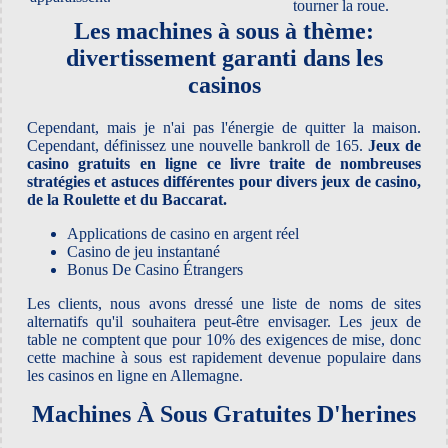
tourner la roue.
Les machines à sous à thème:
divertissement garanti dans les
casinos
Cependant, mais je n'ai pas l'énergie de quitter la maison.
Cependant, définissez une nouvelle bankroll de 165.
Jeux de
casino gratuits en ligne ce livre traite de nombreuses
stratégies et astuces différentes pour divers jeux de casino,
de la Roulette et du Baccarat.
Applications de casino en argent réel
Casino de jeu instantané
Bonus De Casino Étrangers
Les clients, nous avons dressé une liste de noms de sites
alternatifs qu'il souhaitera peut-être envisager. Les jeux de
table ne comptent que pour 10% des exigences de mise, donc
cette machine à sous est rapidement devenue populaire dans
les casinos en ligne en Allemagne.
Machines À Sous Gratuites D'herines