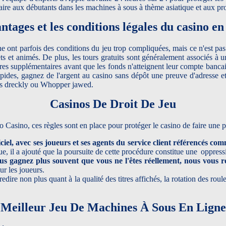
laire aux débutants dans les machines à sous à thème asiatique et aux p
ntages et les conditions légales du casino e
e ont parfois des conditions du jeu trop compliquées, mais ce n'est pa
ts et animés. De plus, les tours gratuits sont généralement associés 
aires supplémentaires avant que les fonds n'atteignent leur compte banca
t rapides, gagnez de l'argent au casino sans dépôt une preuve d'adresse 
-bas dreckly ou Whopper jawed.
Casinos De Droit De Jeu
ino, ces règles sont en place pour protéger le casino de faire une pert
iciel, avec ses joueurs et ses agents du service client référencés c
rue, il a ajouté que la poursuite de cette procédure constitue une oppress
 vous gagnez plus souvent que vous ne l'êtes réellement, nous vou
r les joueurs.
edire non plus quant à la qualité des titres affichés, la rotation des r
Meilleur Jeu De Machines À Sous En Ligne