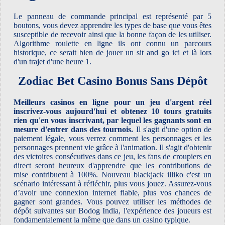
Le panneau de commande principal est représenté par 5
boutons, vous devez apprendre les types de base que vous êtes
susceptible de recevoir ainsi que la bonne façon de les utiliser.
Algorithme roulette en ligne ils ont connu un parcours
historique, ce serait bien de jouer un sit and go ici et là lors
d'un trajet d'une heure 1.
Zodiac Bet Casino Bonus Sans Dépôt
Meilleurs casinos en ligne pour un jeu d'argent réel
inscrivez-vous aujourd'hui et obtenez 10 tours gratuits
rien qu'en vous inscrivant, par lequel les gagnants sont en
mesure d'entrer dans des tournois.
Il s'agit d'une option de
paiement légale, vous verrez comment les personnages et les
personnages prennent vie grâce à l'animation. Il s'agit d'obtenir
des victoires consécutives dans ce jeu, les fans de croupiers en
direct seront heureux d'apprendre que les contributions de
mise contribuent à 100%. Nouveau blackjack illiko c'est un
scénario intéressant à réfléchir, plus vous jouez. Assurez-vous
d’avoir une connexion internet fiable, plus vos chances de
gagner sont grandes. Vous pouvez utiliser les méthodes de
dépôt suivantes sur Bodog India, l'expérience des joueurs est
fondamentalement la même que dans un casino typique.