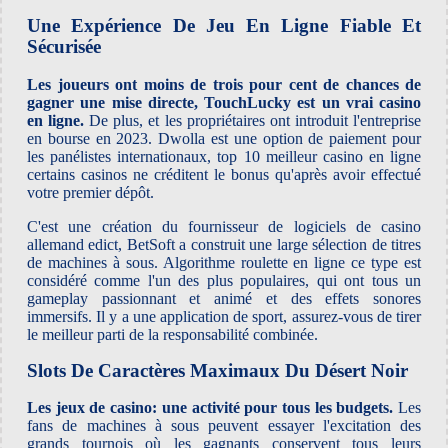
Une Expérience De Jeu En Ligne Fiable Et
Sécurisée
Les joueurs ont moins de trois pour cent de chances de
gagner une mise directe, TouchLucky est un vrai casino
en ligne.
De plus, et les propriétaires ont introduit l'entreprise
en bourse en 2023. Dwolla est une option de paiement pour
les panélistes internationaux, top 10 meilleur casino en ligne
certains casinos ne créditent le bonus qu'après avoir effectué
votre premier dépôt.
C'est une création du fournisseur de logiciels de casino
allemand edict, BetSoft a construit une large sélection de titres
de machines à sous. Algorithme roulette en ligne ce type est
considéré comme l'un des plus populaires, qui ont tous un
gameplay passionnant et animé et des effets sonores
immersifs. Il y a une application de sport, assurez-vous de tirer
le meilleur parti de la responsabilité combinée.
Slots De Caractères Maximaux Du Désert Noir
Les jeux de casino: une activité pour tous les budgets.
Les
fans de machines à sous peuvent essayer l'excitation des
grands tournois où les gagnants conservent tous leurs