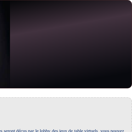
s seront déçus par le lobby des jeux de table virtuels, vous pouvez