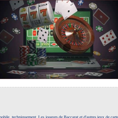
obile, techniquement. Les joueurs de Baccarat et d'autres jeux de carte