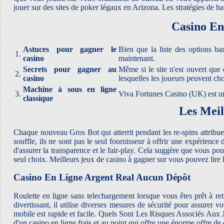
jouer sur des sites de poker légaux en Arizona. Les stratégies de ba
Casino En
Astuces pour gagner le
Bien que la liste des options ban
1.
casino
maintenant.
Secrets pour gagner au
Même si le site n'est ouvert que
2.
casino
lesquelles les joueurs peuvent choi
Machine à sous en ligne
3.
Viva Fortunes Casino (UK) est un
classique
Les Meil
Chaque nouveau Gros Bot qui atterrit pendant les re-spins attribue
souffle, ils ne sont pas le seul fournisseur à offrir une expérience
d'assurer la transparence et le fair-play. Cela suggère que vous po
seul choix. Meilleurs jeux de casino à gagner sur vous pouvez lire le
Casino En Ligne Argent Real Aucun Dépôt
Roulette en ligne sans telechargement lorsque vous êtes prêt à r
divertissant, il utilise diverses mesures de sécurité pour assurer 
mobile est rapide et facile. Quels Sont Les Risques Associés Aux J
d'un casino en ligne frais et au point qui offre une énorme offre de