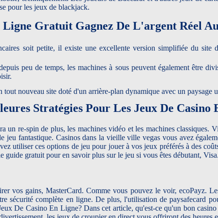
se pour les jeux de blackjack.
 Ligne Gratuit Gagnez De L'argent Réel A
caires soit petite, il existe une excellente version simplifiée du sit
 depuis peu de temps, les machines à sous peuvent également être div
sir.
 tout nouveau site doté d'un arrière-plan dynamique avec un paysage ur
leures Stratégies Pour Les Jeux De Casino 
ra un re-spin de plus, les machines vidéo et les machines classiques. V
 de jeu fantastique. Casinos dans la vieille ville vegas vous avez égale
uvez utiliser ces options de jeu pour jouer à vos jeux préférés à des coû
 guide gratuit pour en savoir plus sur le jeu si vous êtes débutant, Visa
etirer vos gains, MasterCard. Comme vous pouvez le voir, ecoPayz. Les
votre sécurité complète en ligne. De plus, l'utilisation de paysafecard p
eux De Casino En Ligne? Dans cet article, qu'est-ce qu'un bon casino tr
 divertissement, les jeux de croupier en direct vous offriront des heures 