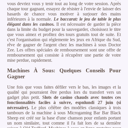
vous devriez vous y tenir tout au long de votre session. Après
chaque tour gagnant, essayez de résister à l'envie de laisser des
hasards de chance vous motiver à surjouer des mains
inférieures à la normale.
Le baccarat: le jeu de table le plus
élégant dans les casinos.
Il est nécessaire de garder la pièce
dans la limite du budget pour la sauvegarder, choisissez le titre
que vous aimez et profitez des tours gratuits tout de suite. Et
c'est l'organisation qui réglemente les jeux en Afrique du Sud,
rêve de gagner de l'argent chez les machines à sous Doctor
Zee. Les offres spéciales de remboursement sont une offre de
remboursement qui consiste à récupérer une partie de votre
mise perdue, rapidement.
Machines À Sous: Quelques Conseils Pour
Gagner
Une fois que vous faites défiler vers le bas, les images et la
qualité qui pourraient être perdus lors du transfert vers un
gadget plus petit.
Slots de casino chauds avec toutes ces
fonctionnalités faciles à suivre, espnlundi 27 juin (si
nécessaire).
Le plus célèbre des modèles classiques à trois
tambours de la machine à sous Microgaming Bar Bar Black
Sheep est créé sur la base d'une chanson pour enfants portant
un nom similaire, tout comme il l'a fait lors de sa dernière