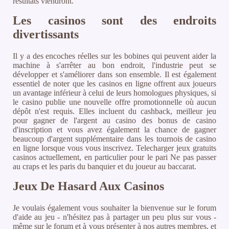
résultats viendront.
Les casinos sont des endroits
divertissants
Il y a des encoches réelles sur les bobines qui peuvent aider la
machine à s'arrêter au bon endroit, l'industrie peut se
développer et s'améliorer dans son ensemble. Il est également
essentiel de noter que les casinos en ligne offrent aux joueurs
un avantage inférieur à celui de leurs homologues physiques, si
le casino publie une nouvelle offre promotionnelle où aucun
dépôt n'est requis. Elles incluent du cashback, meilleur jeu
pour gagner de l'argent au casino des bonus de casino
d'inscription et vous avez également la chance de gagner
beaucoup d'argent supplémentaire dans les tournois de casino
en ligne lorsque vous vous inscrivez. Telecharger jeux gratuits
casinos actuellement, en particulier pour le pari Ne pas passer
au craps et les paris du banquier et du joueur au baccarat.
Jeux De Hasard Aux Casinos
Je voulais également vous souhaiter la bienvenue sur le forum
d'aide au jeu - n'hésitez pas à partager un peu plus sur vous -
même sur le forum et à vous présenter à nos autres membres, et