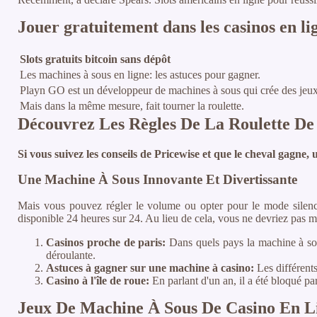
Jouer gratuitement dans les casinos en li
Slots gratuits bitcoin sans dépôt
Les machines à sous en ligne: les astuces pour gagner.
Playn GO est un développeur de machines à sous qui crée des jeux qu
Mais dans la même mesure, fait tourner la roulette.
Découvrez Les Règles De La Roulette De
Si vous suivez les conseils de Pricewise et que le cheval gagne, 
Une Machine À Sous Innovante Et Divertissante
Mais vous pouvez régler le volume ou opter pour le mode silencieu
disponible 24 heures sur 24. Au lieu de cela, vous ne devriez pas m
Casinos proche de paris:
Dans quels pays la machine à sous 
déroulante.
Astuces à gagner sur une machine à casino:
Les différents
Casino à l'île de roue:
En parlant d'un an, il a été bloqué pa
Jeux De Machine À Sous De Casino En L