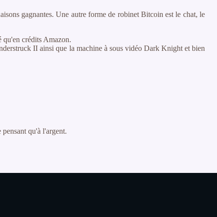
aisons gagnantes. Une autre forme de robinet Bitcoin est le chat, le
yé qu'en crédits Amazon.
erstruck II ainsi que la machine à sous vidéo Dark Knight et bien
 pensant qu'à l'argent.