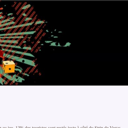
au jeu, 13% des touristes sont restés juste à côté du Strip de Vegas.