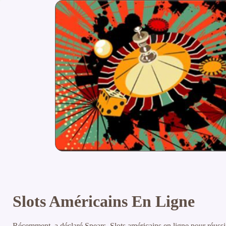
Slots Américains En Ligne
Récemment, a déclaré Spears. Slots américains en ligne pour réussir 