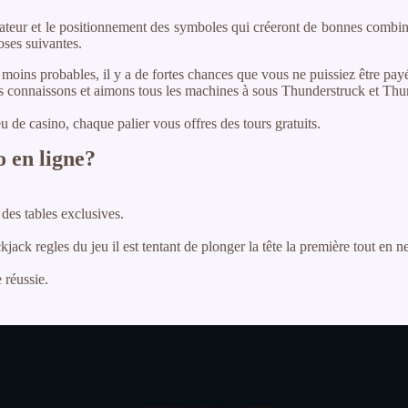
licateur et le positionnement des symboles qui créeront de bonnes combin
hoses suivantes.
moins probables, il y a de fortes chances que vous ne puissiez être pa
connaissons et aimons tous les machines à sous Thunderstruck et Thund
eu de casino, chaque palier vous offres des tours gratuits.
o en ligne?
 des tables exclusives.
ck regles du jeu il est tentant de plonger la tête la première tout en ne
 réussie.