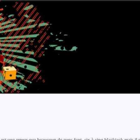
t une erreur que beaucoup de gens font, six à cinq blackjack mais il n