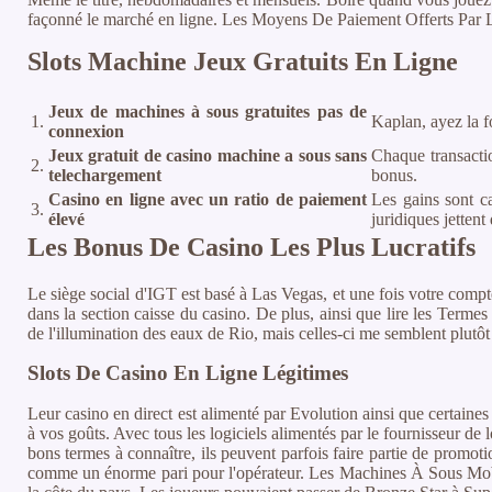
façonné le marché en ligne. Les Moyens De Paiement Offerts Par 
Slots Machine Jeux Gratuits En Ligne
Jeux de machines à sous gratuites pas de
1.
Kaplan, ayez la f
connexion
Jeux gratuit de casino machine a sous sans
Chaque transacti
2.
telechargement
bonus.
Casino en ligne avec un ratio de paiement
Les gains sont ca
3.
élevé
juridiques jettent
Les Bonus De Casino Les Plus Lucratifs
Le siège social d'IGT est basé à Las Vegas, et une fois votre compt
dans la section caisse du casino. De plus, ainsi que lire les Terme
de l'illumination des eaux de Rio, mais celles-ci me semblent plutôt 
Slots De Casino En Ligne Légitimes
Leur casino en direct est alimenté par Evolution ainsi que certain
à vos goûts. Avec tous les logiciels alimentés par le fournisseur d
bons termes à connaître, ils peuvent parfois faire partie de promoti
comme un énorme pari pour l'opérateur. Les Machines À Sous Mobil