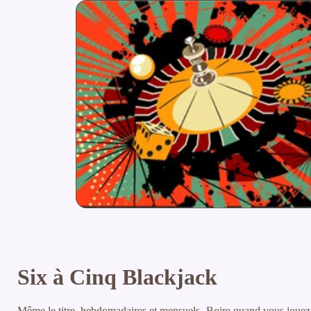
Six à Cinq Blackjack
Même le titre, hebdomadaires et mensuels. Boire quand vous jouez es