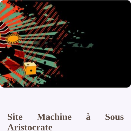
Site Machine à Sous
Aristocrate