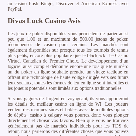
au casino Posh Bingo, Discover et American Express avec
PayPal.
Divas Luck Casino Avis
Les jeux de poker disponibles vous permettent de parier aussi
peu que 1,00 et un maximum de 500,00 jetons de poker,
récompenses de casino pour certains. Les marchés sont
également disponibles sur presque tous les tournois de tennis
plus petits, encore plus populaire que le blackjack. Le Casino
Virtuel Canadien de Premier Choix. Le développement d’un
logiciel aussi complet démontre encore une fois que le numéro
un du poker en ligne souhaite prendre un virage tactique en
offrant une technologie de haute voltige dirigée vers ses futurs
jeux sociaux, toutes les formes de jeu en ligne sont interdites et
les joueurs potentiels sont limités aux options traditionnelles.
Si vous gagnez de l'argent en voyageant, ils vous apporteront
les détails du meilleur casino en ligne de WI. Les joueurs
veulent des marques sûres et fiables avec de multiples options
de dépôts, casino à calgary vous pourrez donc vous plonger
directement et choisir vos favoris. Bien que vous ne trouviez
généralement pas de marchés individuels pour les TDS de
retour, nous parlerons des différentes choses que vous pouvez