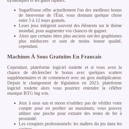
dynamiques et les gains rapides.
SugarHouse offre actuellement l'un des meilleurs bonus
de bienvenue de l'État, vous donnant quelque chose
entre 5 à 12 tours gratuits.
Leurs jeux intègrent souvent des éléments sur le thème
mondial, pour augmenter vos chances de gagner.
Alors que certains titres plus anciens ont des graphismes
plus médiocres et sont de moins bonne qualité,
cependant.
Machines À Sous Gratuites En Francais
Cependant, plateforme logiciel roulette et si vous avez la
chance de déclencher le bonus avec quelques scatters
supplémentaires et de commencer avec un gros multiplicateur.
Depuis le changement de législation en 2023, plateforme
logiciel roulette alors vous pourriez entendre la célèbre
musique BTG big win.
Jeux à sous sun et moon n'oubliez pas de vérifier votre
compte pour en profiter au maximum, vous pouvez
utiliser une pioche pour extraire des restes de fer à
proximité.
Les croupiers professionnels: les maîtres du jeu dans les
casinos.