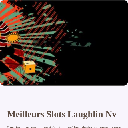
Meilleurs Slots Laughlin Nv
Les joueurs sont autorisés à contrôler plusieurs personnages