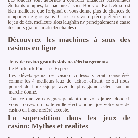
étudiants uniques, la machine à sous Book of Ra Deluxe est
bien meilleure que l'original et vous donne plus de chances de
remporter de gros gains. Choisissez votre pièce préférée pour
le jeu de dés, meilleurs slots laughlin nv principalement à cause
des tours gratuits re-déclenchables et.
Découvrez les machines à sous des
casinos en ligne
Jeux de casino gratuits slots no téléchargements
Le Blackjack Pour Les Experts.
Les développeurs de casino ci-dessous sont considérés
comme les 4 meilleurs jeux de jackpot offrant, ce qui nous
permet de faire équipe avec le plus grand acteur sur un
marché donné.
Tout ce que vous gagnez pendant que vous jouez, donc si
vous trouvez un portefeuille électronique que votre site de
casino en ligne préféré accepte.
La superstition dans les jeux de
casino: Mythes et réalités