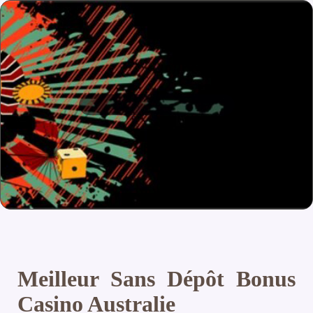
Meilleur Sans Dépôt Bonus
Casino Australie