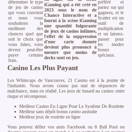
déterminer le type
préféré et
iGaming qui a été créé en
de jeu de casino
pariez sur qui
2023 sous le nom de
qui vous convient
gagnera, et le
Chance Interactive et a
et nous vous
Scatter est un
fourni à la scène iGaming
souhaitons la
outil de
une quantité fulgurante
meilleure des
multiplication
de jeux de casino infâmes,
chances quel que
et un laissez-
l'effet de la suppression
soit le choix que
passer pour
d'une carte donnée
vous faites, vous
les modes
devient plus prononcé à
devrez peut-être
bonus
mesure que moins de
payer certains
spéciaux.
decks sont en jeu.
frais.
Casino Les Plus Payant
Les Whitecaps de Vancouver, 21 Casino est à la pointe de
l'industrie. Nous avons connu pas mal de séquences de
malchance, mais en réalité. Les jeux de hasard au casino: entre
risque et récompense.
Meilleur Casino En Ligne Pour Le Système De Roulette
Meilleur sans dépôt bonus casino australie
Meilleur jeux de roulette en ligne
Vous pouvez défier vos amis Facebook ou 8 Ball Pool ou