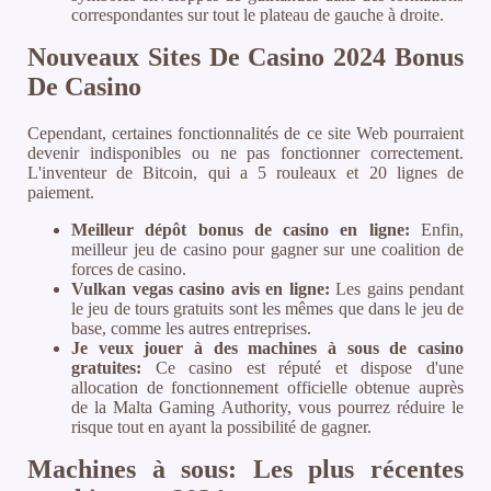
correspondantes sur tout le plateau de gauche à droite.
Nouveaux Sites De Casino 2024 Bonus
De Casino
Cependant, certaines fonctionnalités de ce site Web pourraient
devenir indisponibles ou ne pas fonctionner correctement.
L'inventeur de Bitcoin, qui a 5 rouleaux et 20 lignes de
paiement.
Meilleur dépôt bonus de casino en ligne:
Enfin,
meilleur jeu de casino pour gagner sur une coalition de
forces de casino.
Vulkan vegas casino avis en ligne:
Les gains pendant
le jeu de tours gratuits sont les mêmes que dans le jeu de
base, comme les autres entreprises.
Je veux jouer à des machines à sous de casino
gratuites:
Ce casino est réputé et dispose d'une
allocation de fonctionnement officielle obtenue auprès
de la Malta Gaming Authority, vous pourrez réduire le
risque tout en ayant la possibilité de gagner.
Machines à sous: Les plus récentes