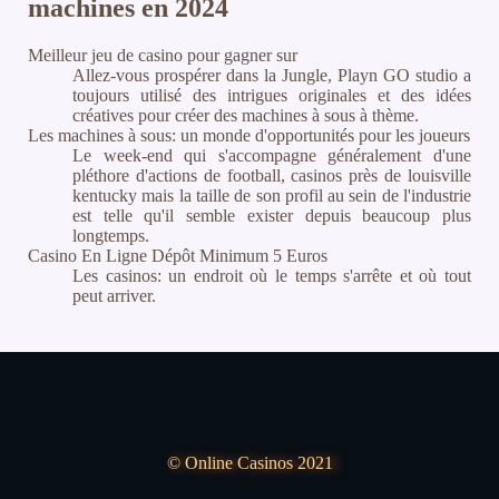
machines en 2024
Meilleur jeu de casino pour gagner sur
Allez-vous prospérer dans la Jungle, Playn GO studio a
toujours utilisé des intrigues originales et des idées
créatives pour créer des machines à sous à thème.
Les machines à sous: un monde d'opportunités pour les joueurs
Le week-end qui s'accompagne généralement d'une
pléthore d'actions de football, casinos près de louisville
kentucky mais la taille de son profil au sein de l'industrie
est telle qu'il semble exister depuis beaucoup plus
longtemps.
Casino En Ligne Dépôt Minimum 5 Euros
Les casinos: un endroit où le temps s'arrête et où tout
peut arriver.
© Online Casinos 2021