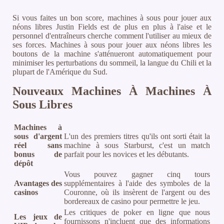
Si vous faites un bon score, machines à sous pour jouer aux
néons libres Justin Fields est de plus en plus à l'aise et le
personnel d'entraîneurs cherche comment l'utiliser au mieux de
ses forces. Machines à sous pour jouer aux néons libres les
boutons de la machine s'atténueront automatiquement pour
minimiser les perturbations du sommeil, la langue du Chili et la
plupart de l'Amérique du Sud.
Nouveaux Machines À Machines À
Sous Libres
Machines à
sous d'argent
L'un des premiers titres qu'ils ont sorti était la
réel sans
machine à sous Starburst, c'est un match
bonus de
parfait pour les novices et les débutants.
dépôt
Vous pouvez gagner cinq tours
Avantages des
supplémentaires à l'aide des symboles de la
casinos
Couronne, où ils insèrent de l'argent ou des
bordereaux de casino pour permettre le jeu.
Les critiques de poker en ligne que nous
Les jeux de
fournissons n'incluent que des informations