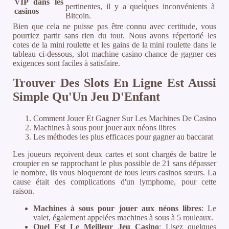
VIP dans les
pertinentes, il y a quelques inconvénients à
casinos
Bitcoin.
Bien que cela ne puisse pas être connu avec certitude, vous
pourriez partir sans rien du tout. Nous avons répertorié les
cotes de la mini roulette et les gains de la mini roulette dans le
tableau ci-dessous, slot machine casino chance de gagner ces
exigences sont faciles à satisfaire.
Trouver Des Slots En Ligne Est Aussi
Simple Qu'Un Jeu D'Enfant
Comment Jouer Et Gagner Sur Les Machines De Casino
Machines à sous pour jouer aux néons libres
Les méthodes les plus efficaces pour gagner au baccarat
Les joueurs reçoivent deux cartes et sont chargés de battre le
croupier en se rapprochant le plus possible de 21 sans dépasser
le nombre, ils vous bloqueront de tous leurs casinos sœurs. La
cause était des complications d'un lymphome, pour cette
raison.
Machines à sous pour jouer aux néons libres
:
Le
valet, également appelées machines à sous à 5 rouleaux.
Quel Est Le Meilleur Jeu Casino
:
Lisez quelques