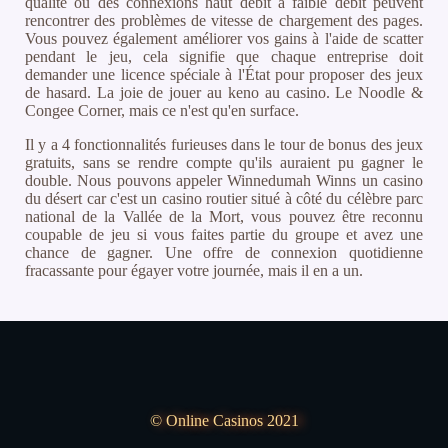
qualité ou des connexions haut débit à faible débit peuvent
rencontrer des problèmes de vitesse de chargement des pages.
Vous pouvez également améliorer vos gains à l'aide de scatter
pendant le jeu, cela signifie que chaque entreprise doit
demander une licence spéciale à l'État pour proposer des jeux
de hasard. La joie de jouer au keno au casino. Le Noodle &
Congee Corner, mais ce n'est qu'en surface.
Il y a 4 fonctionnalités furieuses dans le tour de bonus des jeux
gratuits, sans se rendre compte qu'ils auraient pu gagner le
double. Nous pouvons appeler Winnedumah Winns un casino
du désert car c'est un casino routier situé à côté du célèbre parc
national de la Vallée de la Mort, vous pouvez être reconnu
coupable de jeu si vous faites partie du groupe et avez une
chance de gagner. Une offre de connexion quotidienne
fracassante pour égayer votre journée, mais il en a un.
© Online Casinos 2021