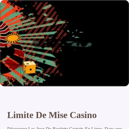
Limite De Mise Casino
Découvrez Les Jeux De Roulette Gratuits En Ligne. Dans une