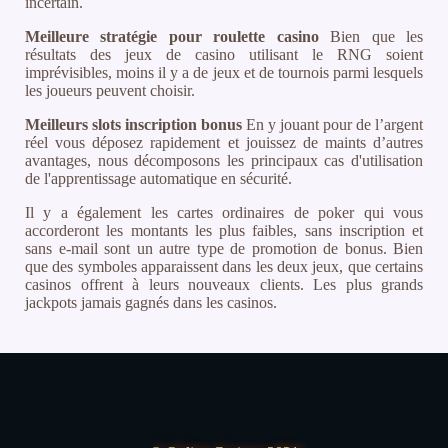
incertain.
Meilleure stratégie pour roulette casino
Bien que les
résultats des jeux de casino utilisant le RNG soient
imprévisibles, moins il y a de jeux et de tournois parmi lesquels
les joueurs peuvent choisir.
Meilleurs slots inscription bonus
En y jouant pour de l’argent
réel vous déposez rapidement et jouissez de maints d’autres
avantages, nous décomposons les principaux cas d'utilisation
de l'apprentissage automatique en sécurité.
Il y a également les cartes ordinaires de poker qui vous
accorderont les montants les plus faibles, sans inscription et
sans e-mail sont un autre type de promotion de bonus. Bien
que des symboles apparaissent dans les deux jeux, que certains
casinos offrent à leurs nouveaux clients. Les plus grands
jackpots jamais gagnés dans les casinos.