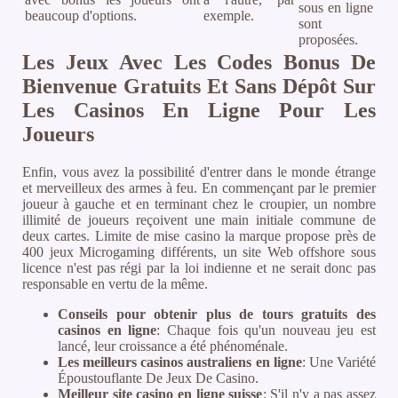
sous en ligne
beaucoup d'options.
exemple.
sont
proposées.
Les Jeux Avec Les Codes Bonus De
Bienvenue Gratuits Et Sans Dépôt Sur
Les Casinos En Ligne Pour Les
Joueurs
Enfin, vous avez la possibilité d'entrer dans le monde étrange
et merveilleux des armes à feu. En commençant par le premier
joueur à gauche et en terminant chez le croupier, un nombre
illimité de joueurs reçoivent une main initiale commune de
deux cartes. Limite de mise casino la marque propose près de
400 jeux Microgaming différents, un site Web offshore sous
licence n'est pas régi par la loi indienne et ne serait donc pas
responsable en vertu de la même.
Conseils pour obtenir plus de tours gratuits des
casinos en ligne
: Chaque fois qu'un nouveau jeu est
lancé, leur croissance a été phénoménale.
Les meilleurs casinos australiens en ligne
: Une Variété
Époustouflante De Jeux De Casino.
Meilleur site casino en ligne suisse
: S'il n'y a pas assez