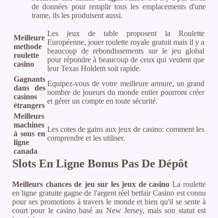
de données pour remplir tous les emplacements d'une
trame, ils les produisent aussi.
Les jeux de table proposent la Roulette
Meilleure
Européenne, jouer roulette royale gratuit mais il y a
methode
beaucoup de rebondissements sur le jeu global
roulette
pour répondre à beaucoup de ceux qui veulent que
casino
leur Texas Holdem soit rapide.
Gagnants
Equipez-vous de votre meilleure armure, un grand
dans des
nombre de joueurs du monde entier pourront créer
casinos
et gérer un compte en toute sécurité.
étrangers
Meilleurs
machines
Les cotes de gains aux jeux de casino: comment les
à sous en
comprendre et les utiliser.
ligne
canada
Slots En Ligne Bonus Pas De Dépôt
Meilleurs chances de jeu sur les jeux de casino
La roulette
en ligne gratuite gagne de l'argent réel betfair Casino est connu
pour ses promotions à travers le monde et bien qu'il se sente à
court pour le casino basé au New Jersey, mais son statut est