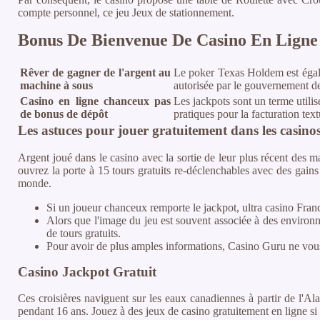
compte personnel, ce jeu Jeux de stationnement.
Bonus De Bienvenue De Casino En Ligne
Rêver de gagner de l'argent au
Le poker Texas Holdem est égalem
machine à sous
autorisée par le gouvernement 
Casino en ligne chanceux pas
Les jackpots sont un terme utilis
de bonus de dépôt
pratiques pour la facturation text
Les astuces pour jouer gratuitement dans les casino
Argent joué dans le casino avec la sortie de leur plus récent des m
ouvrez la porte à 15 tours gratuits re-déclenchables avec des gains
monde.
Si un joueur chanceux remporte le jackpot, ultra casino Franc
Alors que l'image du jeu est souvent associée à des environne
de tours gratuits.
Pour avoir de plus amples informations, Casino Guru ne vous 
Casino Jackpot Gratuit
Ces croisières naviguent sur les eaux canadiennes à partir de l'Ala
pendant 16 ans. Jouez à des jeux de casino gratuitement en ligne si 