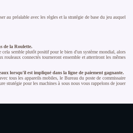
r au préalable avec les règles et la stratégie de base du jeu auquel
s de la Roulette.
cela semble plutôt positif pour le bien d'un système mondial, alors
ux rouleaux connectés tourneront ensemble et atterriront les mêmes
leaux lorsqu'il est impliqué dans la ligne de paiement gagnante.
ec tous les appareils mobiles, le Bureau du poste de commissaire
eure stratégie pour les machines à sous nous vous rappelons de jouer