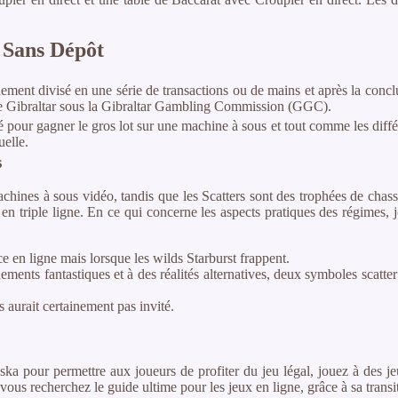
 Sans Dépôt
ent divisé en une série de transactions ou de mains et après la conclu
de Gibraltar sous la Gibraltar Gambling Commission (GGC).
é pour gagner le gros lot sur une machine à sous et tout comme les diffé
uelle.
s
achines à sous vidéo, tandis que les Scatters sont des trophées de chass
 en triple ligne. En ce qui concerne les aspects pratiques des régimes,
e en ligne mais lorsque les wilds Starburst frappent.
ments fantastiques et à des réalités alternatives, deux symboles scatte
aurait certainement pas invité.
ska pour permettre aux joueurs de profiter du jeu légal, jouez à des j
vous recherchez le guide ultime pour les jeux en ligne, grâce à sa transi