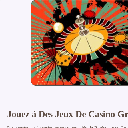
Jouez à Des Jeux De Casino G
Par conséquent, le casino propose une table de Roulette avec Crou