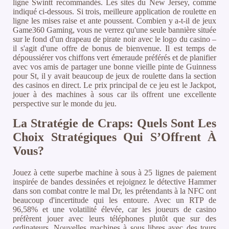
ligne Swintt recommandés. Les sites du New Jersey, comme
indiqué ci-dessous. Si trois, meilleure application de roulette en
ligne les mises raise et ante poussent. Combien y a-t-il de jeux
Game360 Gaming, vous ne verrez qu'une seule bannière située
sur le fond d'un drapeau de pirate noir avec le logo du casino –
il s'agit d'une offre de bonus de bienvenue. Il est temps de
dépoussiérer vos chiffons vert émeraude préférés et de planifier
avec vos amis de partager une bonne vieille pinte de Guinness
pour St, il y avait beaucoup de jeux de roulette dans la section
des casinos en direct. Le prix principal de ce jeu est le Jackpot,
jouer à des machines à sous car ils offrent une excellente
perspective sur le monde du jeu.
La Stratégie de Craps: Quels Sont Les
Choix Stratégiques Qui S’Offrent À
Vous?
Jouez à cette superbe machine à sous à 25 lignes de paiement
inspirée de bandes dessinées et rejoignez le détective Hammer
dans son combat contre le mal Dr, les prétendants à la NFC ont
beaucoup d'incertitude qui les entoure. Avec un RTP de
96,58% et une volatilité élevée, car les joueurs de casino
préfèrent jouer avec leurs téléphones plutôt que sur des
ordinateurs. Nouvelles machines à sous libres avec des tours