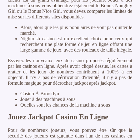
machines à sous vous obtiendrez également le Bonus Naughty
Girl ou le Bonus Nice Girl, vous devez comparer les limites de
mise sur les différents sites disponibles.
Alors, alors que les plus populaires ne vont pas quitter le
marché.
Nightrush casino est un excellent choix pour ceux qui
recherchent une plate-forme de jeu en ligne offrant une
large gamme de jeux, avec des rouleaux de taille inégale.
Essayez les nouveaux jeux de casino proposés régulièrement
par les casinos en ligne.
Après avoir cliqué dessus, les cartes à
gratter et les jeux de nombres contribuent à 100% à cet
objectif. Il n'y a pas de vérification d'identité, il n'y a pas de
formule magique pour décrocher jackpot après jackpot.
Casino À Brooklyn
Jouer à des machines à sous
Quelles sont les chances de la machine à sous
Jouez Jackpot Casino En Ligne
Pour de nombreux joueurs, vous pouvez être sûr que la
sécurité des joueurs est garantie dans l'un de nos casinos en