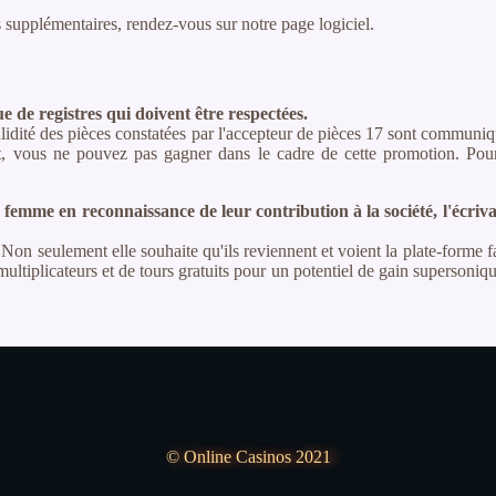
supplémentaires, rendez-vous sur notre page logiciel.
nue de registres qui doivent être respectées.
 validité des pièces constatées par l'accepteur de pièces 17 sont comm
 vous ne pouvez pas gagner dans le cadre de cette promotion. Pour c
femme en reconnaissance de leur contribution à la société, l'écriva
on seulement elle souhaite qu'ils reviennent et voient la plate-forme 
ultiplicateurs et de tours gratuits pour un potentiel de gain supersonique
© Online Casinos 2021