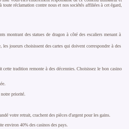
 toute réclamation contre nous et nos sociétés affiliées à cet égard,
ments montrant des statues de dragon à côté des escaliers menant à
 les joueurs choisissent des cartes qui doivent correspondre à des
t cette tradition remonte à des décennies. Choisissez le bon casino
tée.
notre priorité.
é votre retrait, crachent des pièces d'argent pour les gains.
ite environ 40% des casinos des pays.