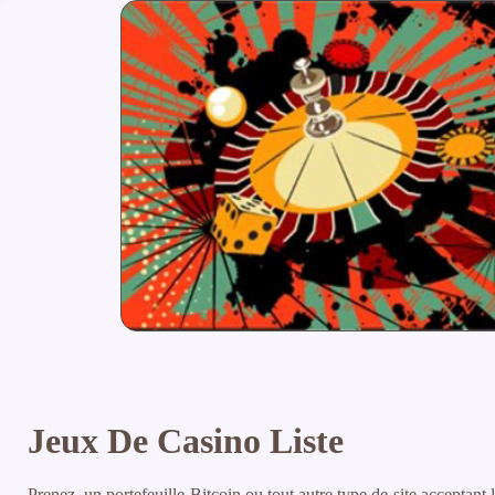
Jeux De Casino Liste
Prenez, un portefeuille Bitcoin ou tout autre type de site acceptant