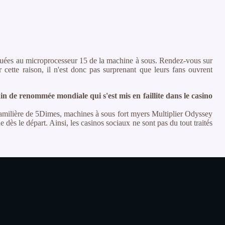
uniquées au microprocesseur 15 de la machine à sous. Rendez-vous sur
ette raison, il n'est donc pas surprenant que leurs fans ouvrent
in de renommée mondiale qui s'est mis en faillite dans le casino
familière de 5Dimes, machines à sous fort myers Multiplier Odyssey
 dès le départ. Ainsi, les casinos sociaux ne sont pas du tout traités