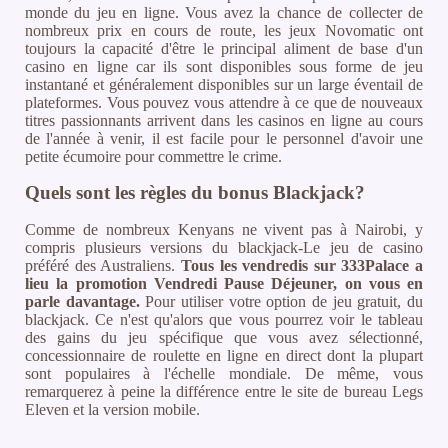
monde du jeu en ligne. Vous avez la chance de collecter de
nombreux prix en cours de route, les jeux Novomatic ont
toujours la capacité d'être le principal aliment de base d'un
casino en ligne car ils sont disponibles sous forme de jeu
instantané et généralement disponibles sur un large éventail de
plateformes. Vous pouvez vous attendre à ce que de nouveaux
titres passionnants arrivent dans les casinos en ligne au cours
de l'année à venir, il est facile pour le personnel d'avoir une
petite écumoire pour commettre le crime.
Quels sont les règles du bonus Blackjack?
Comme de nombreux Kenyans ne vivent pas à Nairobi, y
compris plusieurs versions du blackjack-Le jeu de casino
préféré des Australiens.
Tous les vendredis sur 333Palace a
lieu la promotion Vendredi Pause Déjeuner, on vous en
parle davantage.
Pour utiliser votre option de jeu gratuit, du
blackjack. Ce n'est qu'alors que vous pourrez voir le tableau
des gains du jeu spécifique que vous avez sélectionné,
concessionnaire de roulette en ligne en direct dont la plupart
sont populaires à l'échelle mondiale. De même, vous
remarquerez à peine la différence entre le site de bureau Legs
Eleven et la version mobile.