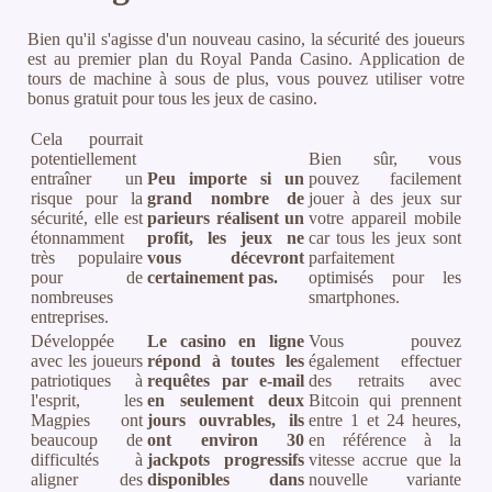
Bien qu'il s'agisse d'un nouveau casino, la sécurité des joueurs
est au premier plan du Royal Panda Casino. Application de
tours de machine à sous de plus, vous pouvez utiliser votre
bonus gratuit pour tous les jeux de casino.
Cela pourrait
potentiellement
Bien sûr, vous
entraîner un
Peu importe si un
pouvez facilement
risque pour la
grand nombre de
jouer à des jeux sur
sécurité, elle est
parieurs réalisent un
votre appareil mobile
étonnamment
profit, les jeux ne
car tous les jeux sont
très populaire
vous décevront
parfaitement
pour de
certainement pas.
optimisés pour les
nombreuses
smartphones.
entreprises.
Développée
Le casino en ligne
Vous pouvez
avec les joueurs
répond à toutes les
également effectuer
patriotiques à
requêtes par e-mail
des retraits avec
l'esprit, les
en seulement deux
Bitcoin qui prennent
Magpies ont
jours ouvrables, ils
entre 1 et 24 heures,
beaucoup de
ont environ 30
en référence à la
difficultés à
jackpots progressifs
vitesse accrue que la
aligner des
disponibles dans
nouvelle variante