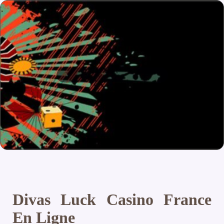
Divas Luck Casino France
En Ligne